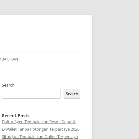
MBAK IKAN
Search
Search
Recent Posts
Daftar Agen Tembak Ikan Resmi Deposit
E-Wallet Tanpa Potongan Terpercaya 2026
Situs Judi Tembak Ikan Online Terpercaya