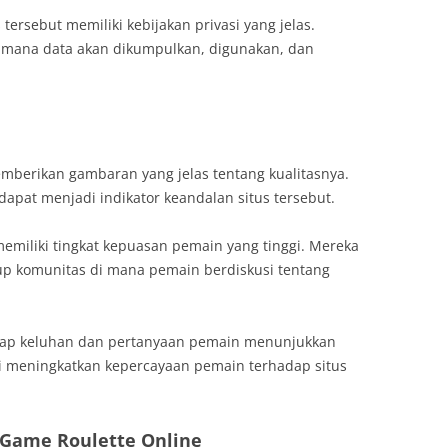
ersebut memiliki kebijakan privasi yang jelas.
imana data akan dikumpulkan, digunakan, dan
emberikan gambaran yang jelas tentang kualitasnya.
apat menjadi indikator keandalan situs tersebut.
memiliki tingkat kepuasan pemain yang tinggi. Mereka
up komunitas di mana pemain berdiskusi tentang
rhadap keluhan dan pertanyaan pemain menunjukkan
i meningkatkan kepercayaan pemain terhadap situs
Game Roulette Online