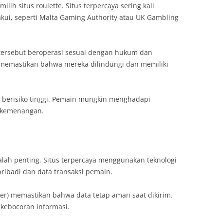
ilih situs roulette. Situs terpercaya sering kali
iakui, seperti Malta Gaming Authority atau UK Gambling
 tersebut beroperasi sesuai dengan hukum dan
 memastikan bahwa mereka dilindungi dan memiliki
mi berisiko tinggi. Pemain mungkin menghadapi
k kemenangan.
alah penting. Situs terpercaya menggunakan teknologi
pribadi dan data transaksi pemain.
yer) memastikan bahwa data tetap aman saat dikirim.
 kebocoran informasi.