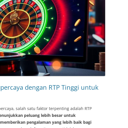
erpercaya dengan RTP Tinggi untuk
percaya, salah satu faktor terpenting adalah RTP
enunjukkan peluang lebih besar untuk
memberikan pengalaman yang lebih baik bagi