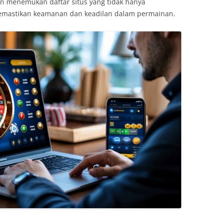
an menemukan daftar situs yang tidak hanya
memastikan keamanan dan keadilan dalam permainan.