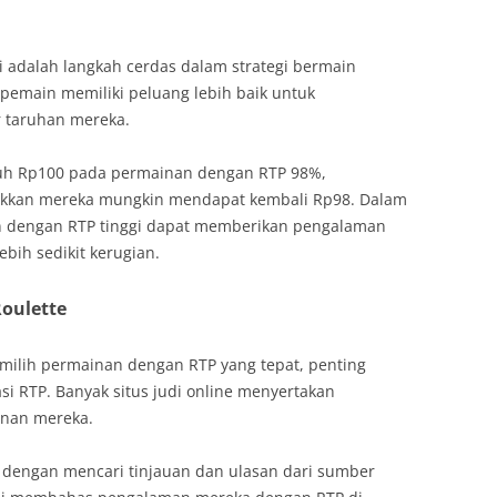
 adalah langkah cerdas dalam strategi bermain
ti pemain memiliki peluang lebih baik untuk
 taruhan mereka.
aruh Rp100 pada permainan dengan RTP 98%,
ukkan mereka mungkin mendapat kembali Rp98. Dalam
an dengan RTP tinggi dapat memberikan pengalaman
bih sedikit kerugian.
Roulette
lih permainan dengan RTP yang tepat, penting
i RTP. Banyak situs judi online menyertakan
inan mereka.
 dengan mencari tinjauan dan ulasan dari sumber