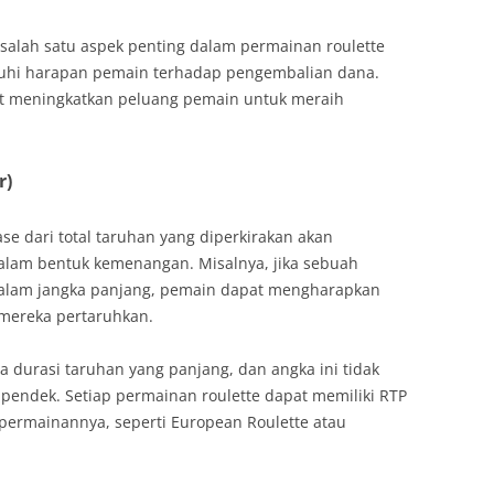
 salah satu aspek penting dalam permainan roulette
ruhi harapan pemain terhadap pengembalian dana.
at meningkatkan peluang pemain untuk meraih
r)
ase dari total taruhan yang diperkirakan akan
alam bentuk kemenangan. Misalnya, jika sebuah
alam jangka panjang, pemain dapat mengharapkan
 mereka pertaruhkan.
durasi taruhan yang panjang, dan angka ini tidak
endek. Setiap permainan roulette dapat memiliki RTP
 permainannya, seperti European Roulette atau