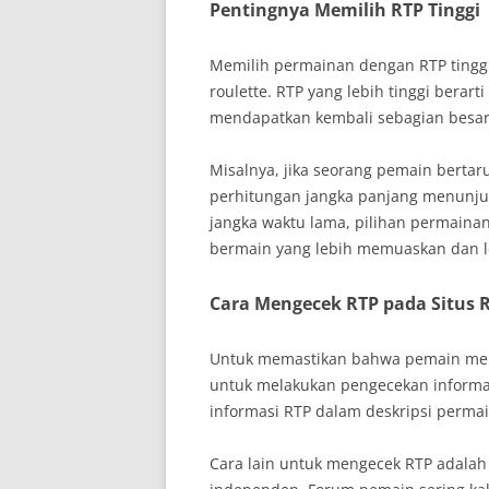
Pentingnya Memilih RTP Tinggi
Memilih permainan dengan RTP tinggi
roulette. RTP yang lebih tinggi berar
mendapatkan kembali sebagian besar
Misalnya, jika seorang pemain bert
perhitungan jangka panjang menunj
jangka waktu lama, pilihan permain
bermain yang lebih memuaskan dan le
Cara Mengecek RTP pada Situs 
Untuk memastikan bahwa pemain memi
untuk melakukan pengecekan informas
informasi RTP dalam deskripsi perma
Cara lain untuk mengecek RTP adalah