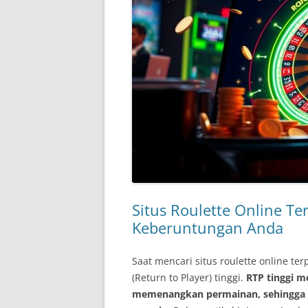
Situs Roulette Online T
Keberuntungan Anda
Saat mencari situs roulette online ter
(Return to Player) tinggi.
RTP tinggi m
memenangkan permainan, sehingga 