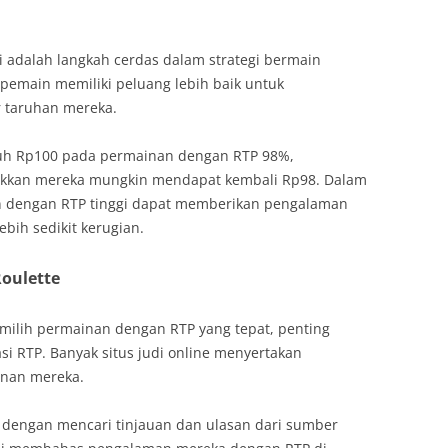
 adalah langkah cerdas dalam strategi bermain
ti pemain memiliki peluang lebih baik untuk
 taruhan mereka.
aruh Rp100 pada permainan dengan RTP 98%,
ukkan mereka mungkin mendapat kembali Rp98. Dalam
an dengan RTP tinggi dapat memberikan pengalaman
bih sedikit kerugian.
Roulette
lih permainan dengan RTP yang tepat, penting
i RTP. Banyak situs judi online menyertakan
inan mereka.
 dengan mencari tinjauan dan ulasan dari sumber