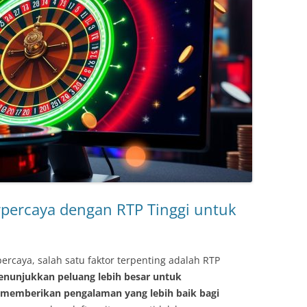
erpercaya dengan RTP Tinggi untuk
percaya, salah satu faktor terpenting adalah RTP
enunjukkan peluang lebih besar untuk
memberikan pengalaman yang lebih baik bagi