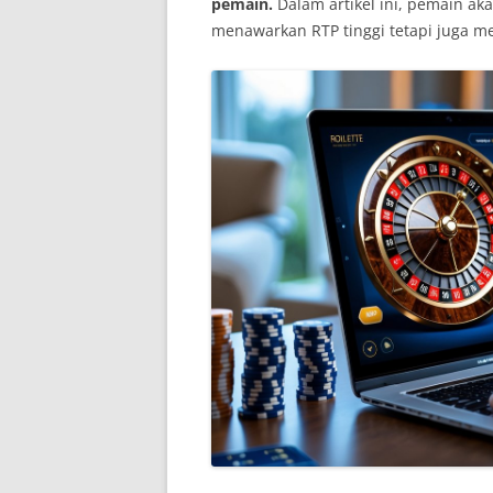
pemain.
Dalam artikel ini, pemain ak
menawarkan RTP tinggi tetapi juga 