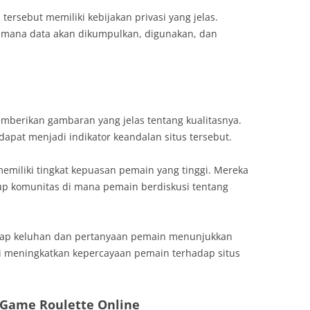
ersebut memiliki kebijakan privasi yang jelas.
imana data akan dikumpulkan, digunakan, dan
emberikan gambaran yang jelas tentang kualitasnya.
apat menjadi indikator keandalan situs tersebut.
memiliki tingkat kepuasan pemain yang tinggi. Mereka
up komunitas di mana pemain berdiskusi tentang
rhadap keluhan dan pertanyaan pemain menunjukkan
i meningkatkan kepercayaan pemain terhadap situs
Game Roulette Online