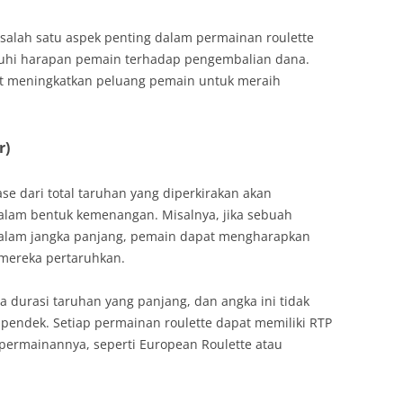
 salah satu aspek penting dalam permainan roulette
ruhi harapan pemain terhadap pengembalian dana.
at meningkatkan peluang pemain untuk meraih
r)
ase dari total taruhan yang diperkirakan akan
alam bentuk kemenangan. Misalnya, jika sebuah
alam jangka panjang, pemain dapat mengharapkan
 mereka pertaruhkan.
durasi taruhan yang panjang, dan angka ini tidak
endek. Setiap permainan roulette dapat memiliki RTP
 permainannya, seperti European Roulette atau