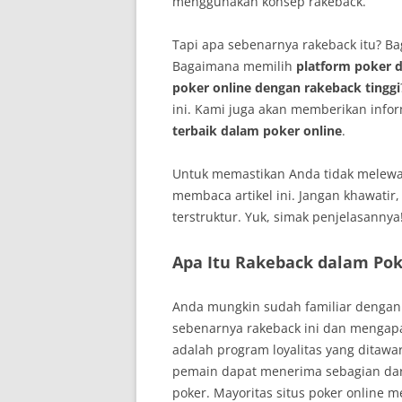
menggunakan konsep rakeback.
Tapi apa sebenarnya rakeback itu? 
Bagaimana memilih
platform poker d
poker online dengan rakeback tinggi
ini. Kami juga akan memberikan info
terbaik dalam poker online
.
Untuk memastikan Anda tidak melewatk
membaca artikel ini. Jangan khawatir
terstruktur. Yuk, simak penjelasannya
Apa Itu Rakeback dalam Pok
Anda mungkin sudah familiar dengan 
sebenarnya rakeback ini dan mengapa
adalah program loyalitas yang ditawa
pemain dapat menerima sebagian dar
poker. Mayoritas situs poker online 