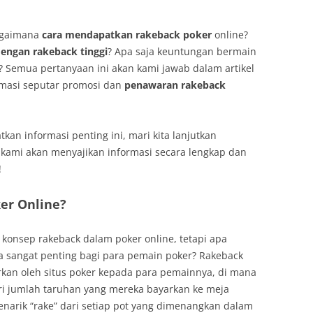
Bagaimana
cara mendapatkan rakeback poker
online?
engan rakeback tinggi
? Apa saja keuntungan bermain
? Semua pertanyaan ini akan kami jawab dalam artikel
rmasi seputar promosi dan
penawaran rakeback
an informasi penting ini, mari kita lanjutkan
, kami akan menyajikan informasi secara lengkap dan
!
er Online?
konsep rakeback dalam poker online, tetapi apa
 sangat penting bagi para pemain poker? Rakeback
rkan oleh situs poker kepada para pemainnya, di mana
i jumlah taruhan yang mereka bayarkan ke meja
menarik “rake” dari setiap pot yang dimenangkan dalam