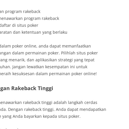
kan program rakeback
g menawarkan program rakeback
aftar di situs poker
ratan dan ketentuan yang berlaku
alam poker online, anda dapat memanfaatkan
gan dalam permainan poker. Pilihlah situs poker
ng menarik, dan aplikasikan strategi yang tepat
uhan. Jangan lewatkan kesempatan ini untuk
raih kesuksesan dalam permainan poker online!
gan Rakeback Tinggi
menawarkan rakeback tinggi adalah langkah cerdas
da. Dengan rakeback tinggi, Anda dapat mendapatkan
e yang Anda bayarkan kepada situs poker.