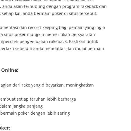
i, anda akan terhubung dengan program rakeback dan
tiap kali anda bermain poker di situs tersebut.
umentasi dan record-keeping bagi pemain yang ingin
pa situs poker mungkin memerlukan persyaratan
peroleh pengembalian rakeback. Pastikan untuk
berlaku sebelum anda mendaftar dan mulai bermain
 Online:
gian dari rake yang dibayarkan, meningkatkan
embuat setiap taruhan lebih berharga
dalam jangka panjang
bermain poker dengan lebih sering
ker: