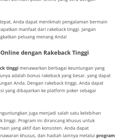
 tepat, Anda dapat menikmati pengalaman bermain
atkan manfaat dari rakeback tinggi. Jangan
ngkatkan peluang menang Anda!
Online dengan Rakeback Tinggi
ck tinggi
menawarkan berbagai keuntungan yang
atunya adalah bonus rakeback yang besar, yang dapat
ngan Anda. Dengan rakeback tinggi, Anda dapat
si yang dibayarkan ke platform poker sebagai
enguntungkan juga menjadi salah satu kelebihan
 tinggi. Program ini dirancang khusus untuk
in yang aktif dan konsisten. Anda dapat
enawaran khusus, dan hadiah lainnya melalui
program