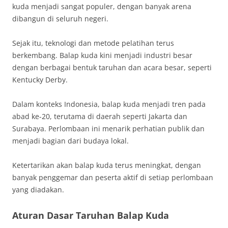
kuda menjadi sangat populer, dengan banyak arena
dibangun di seluruh negeri.
Sejak itu, teknologi dan metode pelatihan terus
berkembang. Balap kuda kini menjadi industri besar
dengan berbagai bentuk taruhan dan acara besar, seperti
Kentucky Derby.
Dalam konteks Indonesia, balap kuda menjadi tren pada
abad ke-20, terutama di daerah seperti Jakarta dan
Surabaya. Perlombaan ini menarik perhatian publik dan
menjadi bagian dari budaya lokal.
Ketertarikan akan balap kuda terus meningkat, dengan
banyak penggemar dan peserta aktif di setiap perlombaan
yang diadakan.
Aturan Dasar Taruhan Balap Kuda