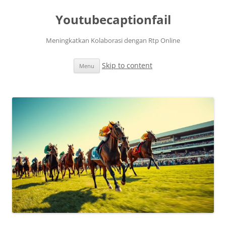
Youtubecaptionfail
Meningkatkan Kolaborasi dengan Rtp Online
Skip to content
Menu