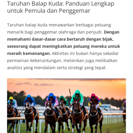
Taruhan Balap Kuda: Panduan Lengkap
untuk Pemula dan Penggemar
Taruhan balap kuda menawarkan berbagai peluang
menarik bagi penggemar olahraga dan penjudi.
Dengan
memahami dasar-dasar cara bertaruh dengan bijak,
seseorang dapat meningkatkan peluang mereka untuk
meraih kemenangan.
Aktivitas ini bukan hanya sekadar
permainan keberuntungan, melainkan juga melibatkan
analisis yang mendalam serta strategi yang tepat.