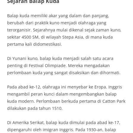
Sejarah Balap Kuda
Balap kuda memiliki akar yang dalam dan panjang,
berubah dari praktik kuno menjadi olahraga yang
terorganisir. Sejarahnya mulai dikenal sejak zaman kuno,
sekitar 4500 SM, di wilayah Stepa Asia, di mana kuda
pertama kali didomestikasi.
Di Yunani kuno, balap kuda menjadi salah satu acara
penting di Festival Olimpiade. Mereka mengadakan
perlombaan kuda yang sangat disaksikan dan dihormati.
Pada abad ke-12, olahraga ini menyebar ke Eropa. Inggris
mengambil peran kunci dalam mengembangkan balap
kuda modern. Perlombaan berkuda pertama di Catton Park
dilakukan pada tahun 1510.
Di Amerika Serikat, balap kuda dimulai pada abad ke-17,
dipengaruhi oleh imigran Inggris. Pada 1930-an, balap