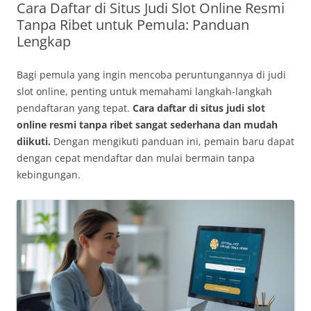
Cara Daftar di Situs Judi Slot Online Resmi
Tanpa Ribet untuk Pemula: Panduan
Lengkap
Bagi pemula yang ingin mencoba peruntungannya di judi
slot online, penting untuk memahami langkah-langkah
pendaftaran yang tepat.
Cara daftar di situs judi slot
online resmi tanpa ribet sangat sederhana dan mudah
diikuti.
Dengan mengikuti panduan ini, pemain baru dapat
dengan cepat mendaftar dan mulai bermain tanpa
kebingungan.