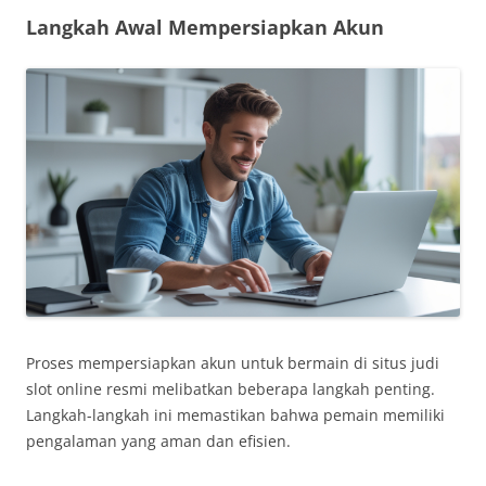
Langkah Awal Mempersiapkan Akun
Proses mempersiapkan akun untuk bermain di situs judi
slot online resmi melibatkan beberapa langkah penting.
Langkah-langkah ini memastikan bahwa pemain memiliki
pengalaman yang aman dan efisien.