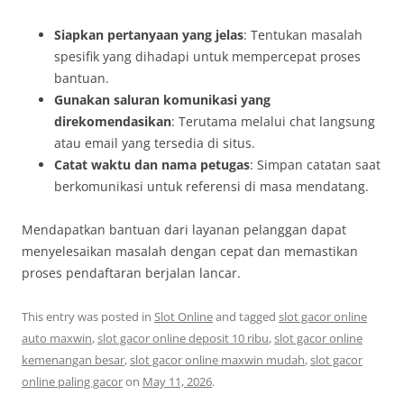
Siapkan pertanyaan yang jelas
: Tentukan masalah
spesifik yang dihadapi untuk mempercepat proses
bantuan.
Gunakan saluran komunikasi yang
direkomendasikan
: Terutama melalui chat langsung
atau email yang tersedia di situs.
Catat waktu dan nama petugas
: Simpan catatan saat
berkomunikasi untuk referensi di masa mendatang.
Mendapatkan bantuan dari layanan pelanggan dapat
menyelesaikan masalah dengan cepat dan memastikan
proses pendaftaran berjalan lancar.
This entry was posted in
Slot Online
and tagged
slot gacor online
auto maxwin
,
slot gacor online deposit 10 ribu
,
slot gacor online
kemenangan besar
,
slot gacor online maxwin mudah
,
slot gacor
online paling gacor
on
May 11, 2026
.