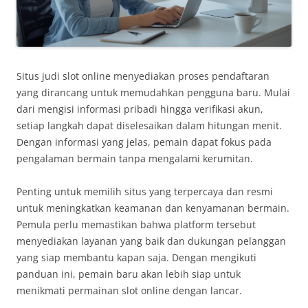
Situs judi slot online menyediakan proses pendaftaran
yang dirancang untuk memudahkan pengguna baru. Mulai
dari mengisi informasi pribadi hingga verifikasi akun,
setiap langkah dapat diselesaikan dalam hitungan menit.
Dengan informasi yang jelas, pemain dapat fokus pada
pengalaman bermain tanpa mengalami kerumitan.
Penting untuk memilih situs yang terpercaya dan resmi
untuk meningkatkan keamanan dan kenyamanan bermain.
Pemula perlu memastikan bahwa platform tersebut
menyediakan layanan yang baik dan dukungan pelanggan
yang siap membantu kapan saja. Dengan mengikuti
panduan ini, pemain baru akan lebih siap untuk
menikmati permainan slot online dengan lancar.