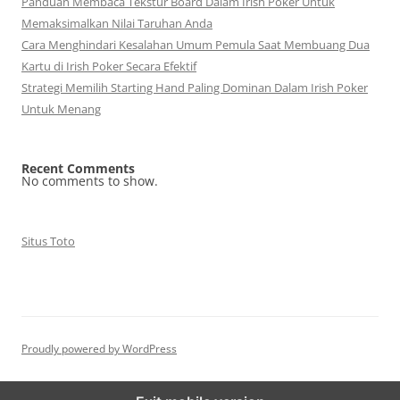
Panduan Membaca Tekstur Board Dalam Irish Poker Untuk
Memaksimalkan Nilai Taruhan Anda
Cara Menghindari Kesalahan Umum Pemula Saat Membuang Dua
Kartu di Irish Poker Secara Efektif
Strategi Memilih Starting Hand Paling Dominan Dalam Irish Poker
Untuk Menang
Recent Comments
No comments to show.
Situs Toto
Proudly powered by WordPress