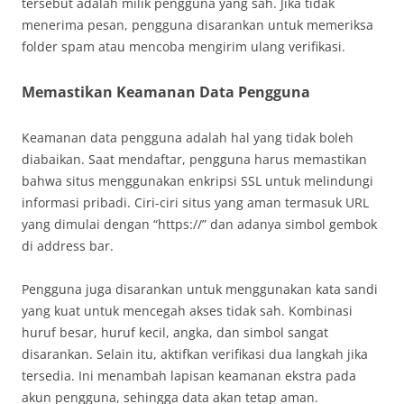
tersebut adalah milik pengguna yang sah. Jika tidak
menerima pesan, pengguna disarankan untuk memeriksa
folder spam atau mencoba mengirim ulang verifikasi.
Memastikan Keamanan Data Pengguna
Keamanan data pengguna adalah hal yang tidak boleh
diabaikan. Saat mendaftar, pengguna harus memastikan
bahwa situs menggunakan enkripsi SSL untuk melindungi
informasi pribadi. Ciri-ciri situs yang aman termasuk URL
yang dimulai dengan “https://” dan adanya simbol gembok
di address bar.
Pengguna juga disarankan untuk menggunakan kata sandi
yang kuat untuk mencegah akses tidak sah. Kombinasi
huruf besar, huruf kecil, angka, dan simbol sangat
disarankan. Selain itu, aktifkan verifikasi dua langkah jika
tersedia. Ini menambah lapisan keamanan ekstra pada
akun pengguna, sehingga data akan tetap aman.