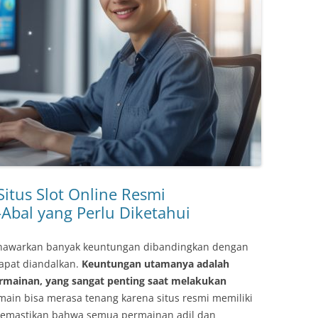
itus Slot Online Resmi
-Abal yang Perlu Diketahui
menawarkan banyak keuntungan dibandingkan dengan
 dapat diandalkan.
Keuntungan utamanya adalah
rmainan, yang sangat penting saat melakukan
ain bisa merasa tenang karena situs resmi memiliki
 memastikan bahwa semua permainan adil dan