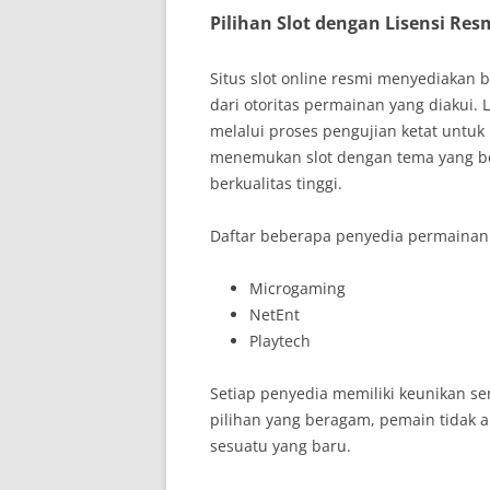
Pilihan Slot dengan Lisensi Res
Situs slot online resmi menyediakan 
dari otoritas permainan yang diakui.
melalui proses pengujian ketat untu
menemukan slot dengan tema yang berv
berkualitas tinggi.
Daftar beberapa penyedia permainan y
Microgaming
NetEnt
Playtech
Setiap penyedia memiliki keunikan se
pilihan yang beragam, pemain tidak
sesuatu yang baru.