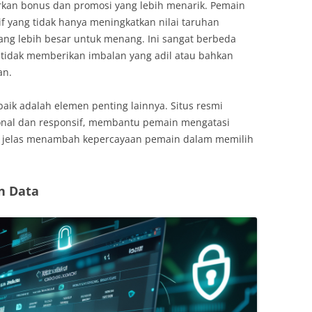
arkan bonus dan promosi yang lebih menarik. Pemain
f yang tidak hanya meningkatkan nilai taruhan
ang lebih besar untuk menang. Ini sangat berbeda
 tidak memberikan imbalan yang adil atau bahkan
an.
aik adalah elemen penting lainnya. Situs resmi
nal dan responsif, membantu pemain mengatasi
ni jelas menambah kepercayaan pemain dalam memilih
n Data