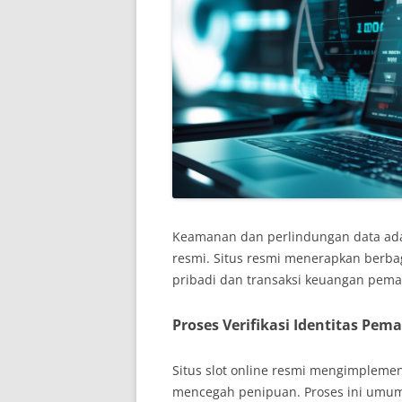
Keamanan dan perlindungan data adala
resmi. Situs resmi menerapkan berba
pribadi dan transaksi keuangan pemai
Proses Verifikasi Identitas Pema
Situs slot online resmi mengimplement
mencegah penipuan. Proses ini umu