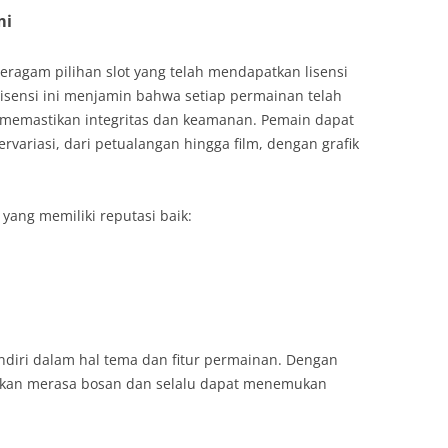
mi
beragam pilihan slot yang telah mendapatkan lisensi
 Lisensi ini menjamin bahwa setiap permainan telah
k memastikan integritas dan keamanan. Pemain dapat
ariasi, dari petualangan hingga film, dengan grafik
ang memiliki reputasi baik:
ndiri dalam hal tema dan fitur permainan. Dengan
 akan merasa bosan dan selalu dapat menemukan