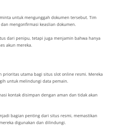
iminta untuk mengunggah dokumen tersebut. Tim
 dan mengonfirmasi keaslian dokumen.
itus dari penipu, tetapi juga menjamin bahwa hanya
es akun mereka.
 prioritas utama bagi situs slot online resmi. Mereka
gih untuk melindungi data pemain.
rmasi kontak disimpan dengan aman dan tidak akan
njadi bagian penting dari situs resmi, memastikan
ereka digunakan dan dilindungi.