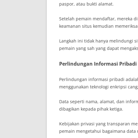
paspor, atau bukti alamat.
Setelah pemain mendaftar, mereka d
keamanan situs kemudian memeriksa
Langkah ini tidak hanya melindungi s
pemain yang sah yang dapat mengaks
Perlindungan Informasi Pribadi
Perlindungan informasi pribadi adalah
menggunakan teknologi enkripsi cang
Data seperti nama, alamat, dan info
dibagikan kepada pihak ketiga.
Kebijakan privasi yang transparan me
pemain mengetahui bagaimana data m