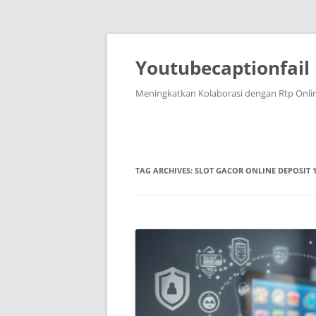
Youtubecaptionfail
Meningkatkan Kolaborasi dengan Rtp Onli
TAG ARCHIVES:
SLOT GACOR ONLINE DEPOSIT 1