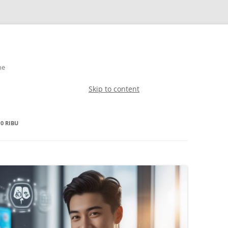
ne
Skip to content
0 RIBU