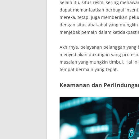
Selain itu, situs resmi sering menaw
dapat memanfaatkan berbagai insenti
mereka, tetapi juga memberikan pelu
dengan situs abal-abal yang mungkin
menjebak pemain dalam ketidakpasti
Akhirnya, pelayanan pelanggan yang b
menyediakan dukungan yang profesio
masalah yang mungkin timbul. Hal i
tempat bermain yang tepat.
Keamanan dan Perlindunga