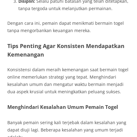
Disiplin:
Selalu patuhi batasan yang telah ditetapkan,
tanpa tergoda untuk melanjutkan permainan.
Dengan cara ini, pemain dapat menikmati bermain togel
tanpa mengorbankan keuangan mereka.
Tips Penting Agar Konsisten Mendapatkan
Kemenangan
Konsistensi dalam meraih kemenangan saat bermain togel
online memerlukan strategi yang tepat. Menghindari
kesalahan umum dan mengatur waktu bermain menjadi
dua aspek krusial untuk meningkatkan peluang sukses.
Menghindari Kesalahan Umum Pemain Togel
Banyak pemain sering kali terjebak dalam kesalahan yang
dapat diuji lagi. Beberapa kesalahan yang umum terjadi