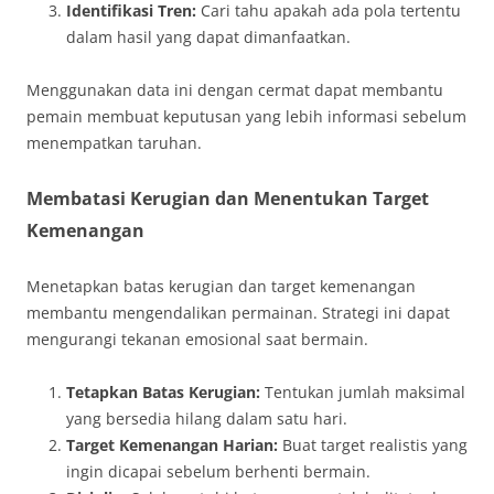
Identifikasi Tren:
Cari tahu apakah ada pola tertentu
dalam hasil yang dapat dimanfaatkan.
Menggunakan data ini dengan cermat dapat membantu
pemain membuat keputusan yang lebih informasi sebelum
menempatkan taruhan.
Membatasi Kerugian dan Menentukan Target
Kemenangan
Menetapkan batas kerugian dan target kemenangan
membantu mengendalikan permainan. Strategi ini dapat
mengurangi tekanan emosional saat bermain.
Tetapkan Batas Kerugian:
Tentukan jumlah maksimal
yang bersedia hilang dalam satu hari.
Target Kemenangan Harian:
Buat target realistis yang
ingin dicapai sebelum berhenti bermain.