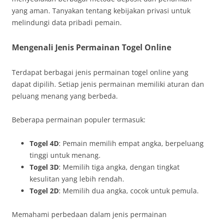
yang aman. Tanyakan tentang kebijakan privasi untuk
melindungi data pribadi pemain.
Mengenali Jenis Permainan Togel Online
Terdapat berbagai jenis permainan togel online yang
dapat dipilih. Setiap jenis permainan memiliki aturan dan
peluang menang yang berbeda.
Beberapa permainan populer termasuk:
Togel 4D
: Pemain memilih empat angka, berpeluang
tinggi untuk menang.
Togel 3D
: Memilih tiga angka, dengan tingkat
kesulitan yang lebih rendah.
Togel 2D
: Memilih dua angka, cocok untuk pemula.
Memahami perbedaan dalam jenis permainan