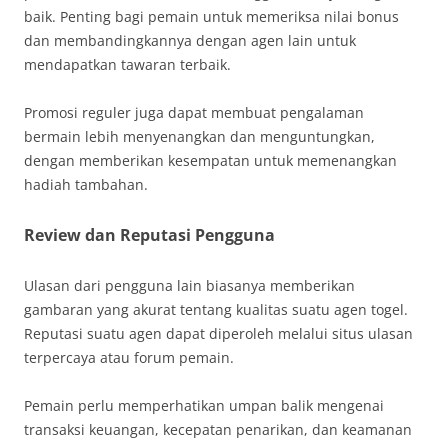
baik. Penting bagi pemain untuk memeriksa nilai bonus
dan membandingkannya dengan agen lain untuk
mendapatkan tawaran terbaik.
Promosi reguler juga dapat membuat pengalaman
bermain lebih menyenangkan dan menguntungkan,
dengan memberikan kesempatan untuk memenangkan
hadiah tambahan.
Review dan Reputasi Pengguna
Ulasan dari pengguna lain biasanya memberikan
gambaran yang akurat tentang kualitas suatu agen togel.
Reputasi suatu agen dapat diperoleh melalui situs ulasan
terpercaya atau forum pemain.
Pemain perlu memperhatikan umpan balik mengenai
transaksi keuangan, kecepatan penarikan, dan keamanan