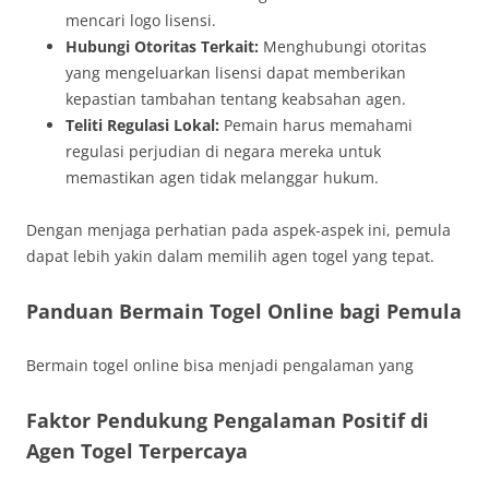
mencari logo lisensi.
Hubungi Otoritas Terkait:
Menghubungi otoritas
yang mengeluarkan lisensi dapat memberikan
kepastian tambahan tentang keabsahan agen.
Teliti Regulasi Lokal:
Pemain harus memahami
regulasi perjudian di negara mereka untuk
memastikan agen tidak melanggar hukum.
Dengan menjaga perhatian pada aspek-aspek ini, pemula
dapat lebih yakin dalam memilih agen togel yang tepat.
Panduan Bermain Togel Online bagi Pemula
Bermain togel online bisa menjadi pengalaman yang
Faktor Pendukung Pengalaman Positif di
Agen Togel Terpercaya