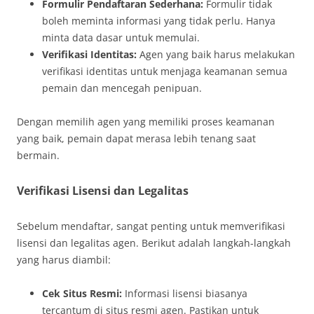
Formulir Pendaftaran Sederhana:
Formulir tidak
boleh meminta informasi yang tidak perlu. Hanya
minta data dasar untuk memulai.
Verifikasi Identitas:
Agen yang baik harus melakukan
verifikasi identitas untuk menjaga keamanan semua
pemain dan mencegah penipuan.
Dengan memilih agen yang memiliki proses keamanan
yang baik, pemain dapat merasa lebih tenang saat
bermain.
Verifikasi Lisensi dan Legalitas
Sebelum mendaftar, sangat penting untuk memverifikasi
lisensi dan legalitas agen. Berikut adalah langkah-langkah
yang harus diambil:
Cek Situs Resmi:
Informasi lisensi biasanya
tercantum di situs resmi agen. Pastikan untuk