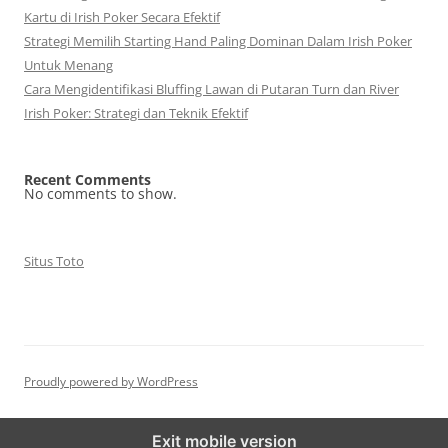
Kartu di Irish Poker Secara Efektif
Strategi Memilih Starting Hand Paling Dominan Dalam Irish Poker
Untuk Menang
Cara Mengidentifikasi Bluffing Lawan di Putaran Turn dan River
Irish Poker: Strategi dan Teknik Efektif
Recent Comments
No comments to show.
Situs Toto
Proudly powered by WordPress
Exit mobile version