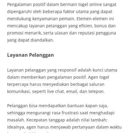
Pengalaman positif dalam bermain togel online sangat
dipengaruhi oleh beberapa faktor utama yang dapat
mendukung kenyamanan pemain. Elemen-elemen ini
mencakup layanan pelanggan yang efisien, bonus dan
promosi menarik, serta ulasan dan reputasi pengguna
yang dapat diandalkan.
Layanan Pelanggan
Layanan pelanggan yang responsif adalah kunci utama
dalam memberikan pengalaman positif. Agen togel
terpercaya harus menyediakan berbagai saluran
komunikasi, seperti live chat, email, dan telepon.
Pelanggan bisa mendapatkan bantuan kapan saja,
sehingga mengurangi rasa frustrasi saat menghadapi
masalah. Kecepatan tanggap adalah nilai tambah;
idealnya, agen harus menjawab pertanyaan dalam waktu