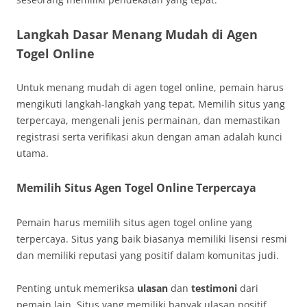
Langkah Dasar Menang Mudah di Agen
Togel Online
Untuk menang mudah di agen togel online, pemain harus
mengikuti langkah-langkah yang tepat. Memilih situs yang
terpercaya, mengenali jenis permainan, dan memastikan
registrasi serta verifikasi akun dengan aman adalah kunci
utama.
Memilih Situs Agen Togel Online Terpercaya
Pemain harus memilih situs agen togel online yang
terpercaya. Situs yang baik biasanya memiliki lisensi resmi
dan memiliki reputasi yang positif dalam komunitas judi.
Penting untuk memeriksa
ulasan
dan
testimoni
dari
pemain lain. Situs yang memiliki banyak ulasan positif