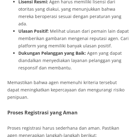
Lisensi Resmi:
Agen harus memiliki lisensi dari
otoritas yang diakui, yang menunjukkan bahwa
mereka beroperasi sesuai dengan peraturan yang
ada.
Ulasan Positif:
Melihat ulasan dari pemain lain dapat
memberikan gambaran mengenai reputasi agen. Cari
platform yang memiliki banyak ulasan positif.
Dukungan Pelanggan yang Baik:
Agen yang dapat
diandalkan menyediakan layanan pelanggan yang
responsif dan membantu.
Memastikan bahwa agen memenuhi kriteria tersebut
dapat meningkatkan kepercayaan dan mengurangi risiko
penipuan.
Proses Registrasi yang Aman
Proses registrasi harus sederhana dan aman. Pastikan
agen menerapkan langkah-langkah berikut: