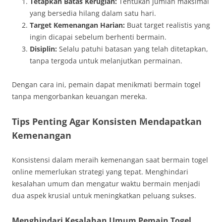
Tetapkan Batas Kerugian:
Tentukan jumlah maksimal
yang bersedia hilang dalam satu hari.
Target Kemenangan Harian:
Buat target realistis yang
ingin dicapai sebelum berhenti bermain.
Disiplin:
Selalu patuhi batasan yang telah ditetapkan,
tanpa tergoda untuk melanjutkan permainan.
Dengan cara ini, pemain dapat menikmati bermain togel
tanpa mengorbankan keuangan mereka.
Tips Penting Agar Konsisten Mendapatkan
Kemenangan
Konsistensi dalam meraih kemenangan saat bermain togel
online memerlukan strategi yang tepat. Menghindari
kesalahan umum dan mengatur waktu bermain menjadi
dua aspek krusial untuk meningkatkan peluang sukses.
Menghindari Kesalahan Umum Pemain Togel