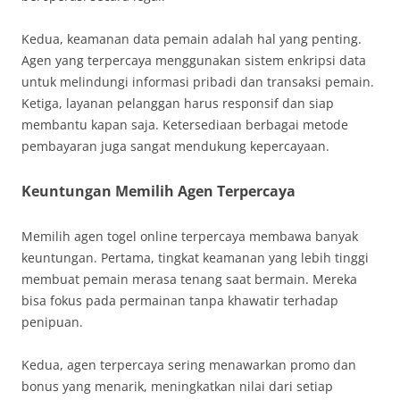
Kedua, keamanan data pemain adalah hal yang penting.
Agen yang terpercaya menggunakan sistem enkripsi data
untuk melindungi informasi pribadi dan transaksi pemain.
Ketiga, layanan pelanggan harus responsif dan siap
membantu kapan saja. Ketersediaan berbagai metode
pembayaran juga sangat mendukung kepercayaan.
Keuntungan Memilih Agen Terpercaya
Memilih agen togel online terpercaya membawa banyak
keuntungan. Pertama, tingkat keamanan yang lebih tinggi
membuat pemain merasa tenang saat bermain. Mereka
bisa fokus pada permainan tanpa khawatir terhadap
penipuan.
Kedua, agen terpercaya sering menawarkan promo dan
bonus yang menarik, meningkatkan nilai dari setiap