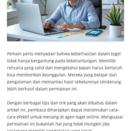
Pemain perlu menyadari bahwa keberhasilan dalam togel
tidak hanya bergantung pada keberuntungan. Memiliki
rencana yang solid dan mengetahui kapan harus bertaruh
bisa memberikan keunggulan. Mereka yang belajar dari
pengalaman dan memantau hasil sebelumnya cenderung
lebih berhasil dalam permainan ini.
Dengan berbagai tips dan trik yang akan dibahas dalam
artikel ini, pembaca diharapkan dapat menemukan cara-
cara efektif untuk menang di agen togel online. Menguasai
permainan ini bukanlah hal yang tidak mungkin jika
seseorang memiliki pendekatan yang tepat.