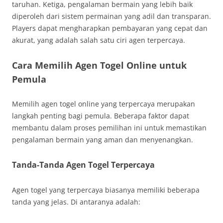
taruhan. Ketiga, pengalaman bermain yang lebih baik
diperoleh dari sistem permainan yang adil dan transparan.
Players dapat mengharapkan pembayaran yang cepat dan
akurat, yang adalah salah satu ciri agen terpercaya.
Cara Memilih Agen Togel Online untuk
Pemula
Memilih agen togel online yang terpercaya merupakan
langkah penting bagi pemula. Beberapa faktor dapat
membantu dalam proses pemilihan ini untuk memastikan
pengalaman bermain yang aman dan menyenangkan.
Tanda-Tanda Agen Togel Terpercaya
Agen togel yang terpercaya biasanya memiliki beberapa
tanda yang jelas. Di antaranya adalah: