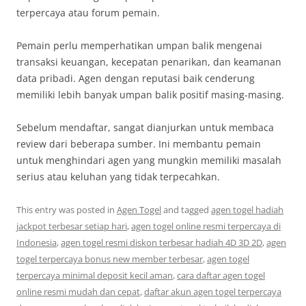
terpercaya atau forum pemain.
Pemain perlu memperhatikan umpan balik mengenai
transaksi keuangan, kecepatan penarikan, dan keamanan
data pribadi. Agen dengan reputasi baik cenderung
memiliki lebih banyak umpan balik positif masing-masing.
Sebelum mendaftar, sangat dianjurkan untuk membaca
review dari beberapa sumber. Ini membantu pemain
untuk menghindari agen yang mungkin memiliki masalah
serius atau keluhan yang tidak terpecahkan.
This entry was posted in
Agen Togel
and tagged
agen togel hadiah
jackpot terbesar setiap hari
,
agen togel online resmi terpercaya di
Indonesia
,
agen togel resmi diskon terbesar hadiah 4D 3D 2D
,
agen
togel terpercaya bonus new member terbesar
,
agen togel
terpercaya minimal deposit kecil aman
,
cara daftar agen togel
online resmi mudah dan cepat
,
daftar akun agen togel terpercaya