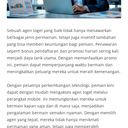
Sebuah agen togel yang baik tidak hanya menawarkan
berbagai jenis permainan, tetapi juga insentif tambahan
yang bisa memberi keuntungan bagi pemain. Penawaran
seperti bonus pendaftaran dan promosi harian sering kali
menjadi daya tarik utama. Dengan memanfaatkan promo
ini, pemain dapat memperpanjang waktu bermain dan
meningkatkan peluang mereka untuk meraih kemenangan.
Dengan pesatnya perkembangan teknologi, pemain kini
dapat dengan mudah mengakses agen togel melalui
perangkat mobile. Ini memungkinkan mereka untuk
bermain kapan saja dan di mana saja, menjadikan
pengalaman bermain semakin nyaman. Dengan memilih
agen yang tepat, mereka tidak hanya menikmati
permainan yang aman, tetapi juga memperoleh