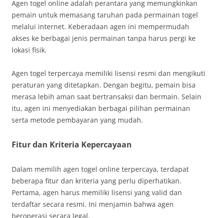
Agen togel online adalah perantara yang memungkinkan
pemain untuk memasang taruhan pada permainan togel
melalui internet. Keberadaan agen ini mempermudah
akses ke berbagai jenis permainan tanpa harus pergi ke
lokasi fisik.
Agen togel terpercaya memiliki lisensi resmi dan mengikuti
peraturan yang ditetapkan. Dengan begitu, pemain bisa
merasa lebih aman saat bertransaksi dan bermain. Selain
itu, agen ini menyediakan berbagai pilihan permainan
serta metode pembayaran yang mudah.
Fitur dan Kriteria Kepercayaan
Dalam memilih agen togel online terpercaya, terdapat
beberapa fitur dan kriteria yang perlu diperhatikan.
Pertama, agen harus memiliki lisensi yang valid dan
terdaftar secara resmi. Ini menjamin bahwa agen
beroperasi secara legal.