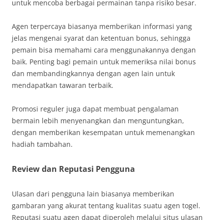
untuk mencoba berbagai permainan tanpa risiko besar.
Agen terpercaya biasanya memberikan informasi yang
jelas mengenai syarat dan ketentuan bonus, sehingga
pemain bisa memahami cara menggunakannya dengan
baik. Penting bagi pemain untuk memeriksa nilai bonus
dan membandingkannya dengan agen lain untuk
mendapatkan tawaran terbaik.
Promosi reguler juga dapat membuat pengalaman
bermain lebih menyenangkan dan menguntungkan,
dengan memberikan kesempatan untuk memenangkan
hadiah tambahan.
Review dan Reputasi Pengguna
Ulasan dari pengguna lain biasanya memberikan
gambaran yang akurat tentang kualitas suatu agen togel.
Reputasi suatu agen dapat diperoleh melalui situs ulasan