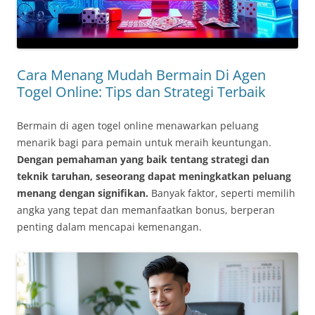
Cara Menang Mudah Bermain Di Agen
Togel Online: Tips dan Strategi Terbaik
Bermain di agen togel online menawarkan peluang
menarik bagi para pemain untuk meraih keuntungan.
Dengan pemahaman yang baik tentang strategi dan
teknik taruhan, seseorang dapat meningkatkan peluang
menang dengan signifikan.
Banyak faktor, seperti memilih
angka yang tepat dan memanfaatkan bonus, berperan
penting dalam mencapai kemenangan.