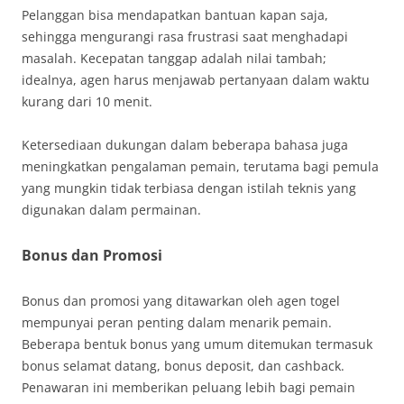
Pelanggan bisa mendapatkan bantuan kapan saja,
sehingga mengurangi rasa frustrasi saat menghadapi
masalah. Kecepatan tanggap adalah nilai tambah;
idealnya, agen harus menjawab pertanyaan dalam waktu
kurang dari 10 menit.
Ketersediaan dukungan dalam beberapa bahasa juga
meningkatkan pengalaman pemain, terutama bagi pemula
yang mungkin tidak terbiasa dengan istilah teknis yang
digunakan dalam permainan.
Bonus dan Promosi
Bonus dan promosi yang ditawarkan oleh agen togel
mempunyai peran penting dalam menarik pemain.
Beberapa bentuk bonus yang umum ditemukan termasuk
bonus selamat datang, bonus deposit, dan cashback.
Penawaran ini memberikan peluang lebih bagi pemain