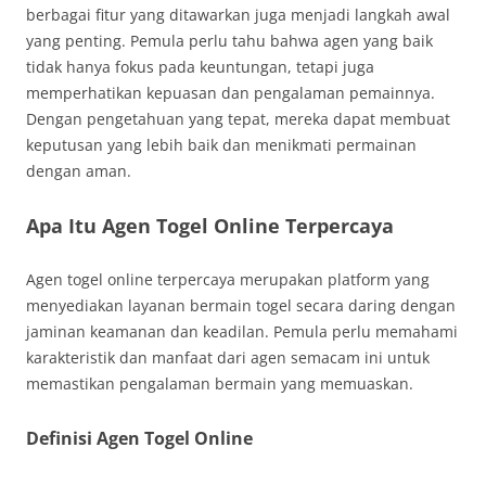
berbagai fitur yang ditawarkan juga menjadi langkah awal
yang penting. Pemula perlu tahu bahwa agen yang baik
tidak hanya fokus pada keuntungan, tetapi juga
memperhatikan kepuasan dan pengalaman pemainnya.
Dengan pengetahuan yang tepat, mereka dapat membuat
keputusan yang lebih baik dan menikmati permainan
dengan aman.
Apa Itu Agen Togel Online Terpercaya
Agen togel online terpercaya merupakan platform yang
menyediakan layanan bermain togel secara daring dengan
jaminan keamanan dan keadilan. Pemula perlu memahami
karakteristik dan manfaat dari agen semacam ini untuk
memastikan pengalaman bermain yang memuaskan.
Definisi Agen Togel Online