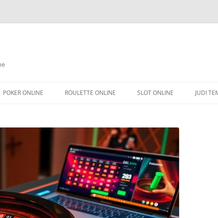
ne
Skip
to
POKER ONLINE
ROULETTE ONLINE
SLOT ONLINE
JUDI TE
content