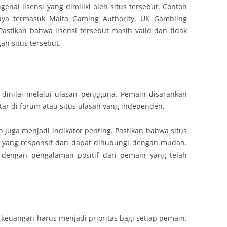
nai lisensi yang dimiliki oleh situs tersebut. Contoh
rcaya termasuk Malta Gaming Authority, UK Gambling
stikan bahwa lisensi tersebut masih valid dan tidak
n situs tersebut.
dinilai melalui ulasan pengguna. Pemain disarankan
r di forum atau situs ulasan yang independen.
 juga menjadi indikator penting. Pastikan bahwa situs
n yang responsif dan dapat dihubungi dengan mudah.
t dengan pengalaman positif dari pemain yang telah
keuangan harus menjadi prioritas bagi setiap pemain.