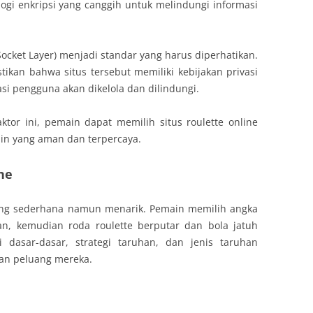
ogi enkripsi yang canggih untuk melindungi informasi
Socket Layer) menjadi standar yang harus diperhatikan.
tikan bahwa situs tersebut memiliki kebijakan privasi
si pengguna akan dikelola dan dilindungi.
tor ini, pemain dapat memilih situs roulette online
n yang aman dan terpercaya.
ne
yang sederhana namun menarik. Pemain memilih angka
, kemudian roda roulette berputar dan bola jatuh
dasar-dasar, strategi taruhan, dan jenis taruhan
an peluang mereka.