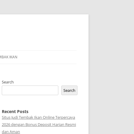
MBAK IKAN
Search
Search
Recent Posts
Situs Judi Tembak Ikan Online Terpercaya
2026 dengan Bonus Deposit Harian Resmi
dan Aman