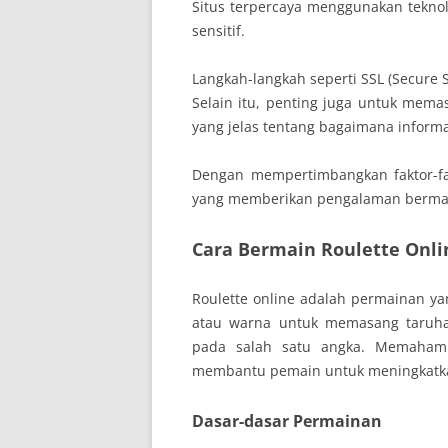
Situs terpercaya menggunakan teknol
sensitif.
Langkah-langkah seperti SSL (Secure 
Selain itu, penting juga untuk memas
yang jelas tentang bagaimana informa
Dengan mempertimbangkan faktor-fak
yang memberikan pengalaman bermai
Cara Bermain Roulette Onli
Roulette online adalah permainan 
atau warna untuk memasang taruhan
pada salah satu angka. Memahami 
membantu pemain untuk meningkatk
Dasar-dasar Permainan