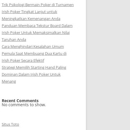
Trik Psikologi Bermain Poker di Turnamen
Irish Poker Tingkat Lanjut untuk
Meningkatkan Kemenangan Anda
Panduan Membaca Tekstur Board Dalam
Irish Poker Untuk Memaksimalkan Nilai
Taruhan Anda
Cara Menghindari Kesalahan Umum
Pemula Saat Membuang Dua Kartu di
Irish Poker Secara Efektif
Strategi Memilih Starting Hand Paling
Dominan Dalam Irish Poker Untuk
Menang
Recent Comments
No comments to show.
Situs Toto