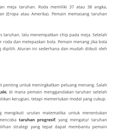
 dan meja taruhan. Roda memiliki 37 atau 38 angka,
kan (Eropa atau Amerika). Pemain memasang taruhan
s taruhan, lalu menempatkan chip pada meja. Setelah
r roda dan melepaskan bola. Pemain menang jika bola
dipilih. Aturan ini sederhana dan mudah diikuti oleh
gat penting untuk meningkatkan peluang menang. Salah
ale
, di mana pemain menggandakan taruhan setelah
ntikan kerugian, tetapi memerlukan modal yang cukup.
ng mengikuti urutan matematika untuk menentukan
a mencoba
taruhan progresif
, yang mengatur taruhan
ilihan strategi yang tepat dapat membantu pemain