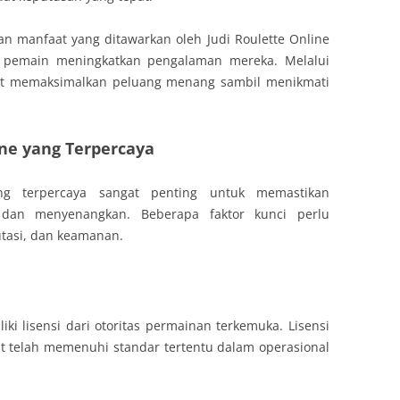
an manfaat yang ditawarkan oleh Judi Roulette Online
 pemain meningkatkan pengalaman mereka. Melalui
t memaksimalkan peluang menang sambil menikmati
ine yang Terpercaya
ang terpercaya sangat penting untuk memastikan
an menyenangkan. Beberapa faktor kunci perlu
utasi, dan keamanan.
iki lisensi dari otoritas permainan terkemuka. Lisensi
t telah memenuhi standar tertentu dalam operasional