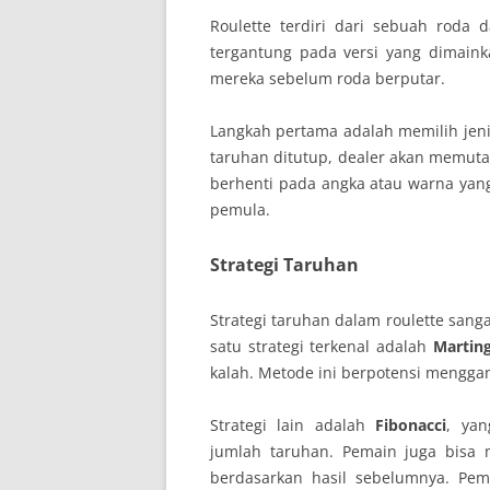
Roulette terdiri dari sebuah roda
tergantung pada versi yang dimain
mereka sebelum roda berputar.
Langkah pertama adalah memilih jeni
taruhan ditutup, dealer akan memuta
berhenti pada angka atau warna yang 
pemula.
Strategi Taruhan
Strategi taruhan dalam roulette san
satu strategi terkenal adalah
Marting
kalah. Metode ini berpotensi mengga
Strategi lain adalah
Fibonacci
, ya
jumlah taruhan. Pemain juga bis
berdasarkan hasil sebelumnya. Pem