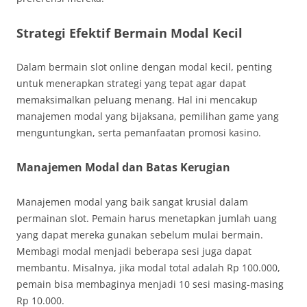
Strategi Efektif Bermain Modal Kecil
Dalam bermain slot online dengan modal kecil, penting
untuk menerapkan strategi yang tepat agar dapat
memaksimalkan peluang menang. Hal ini mencakup
manajemen modal yang bijaksana, pemilihan game yang
menguntungkan, serta pemanfaatan promosi kasino.
Manajemen Modal dan Batas Kerugian
Manajemen modal yang baik sangat krusial dalam
permainan slot. Pemain harus menetapkan jumlah uang
yang dapat mereka gunakan sebelum mulai bermain.
Membagi modal menjadi beberapa sesi juga dapat
membantu. Misalnya, jika modal total adalah Rp 100.000,
pemain bisa membaginya menjadi 10 sesi masing-masing
Rp 10.000.