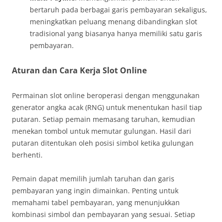
bertaruh pada berbagai garis pembayaran sekaligus,
meningkatkan peluang menang dibandingkan slot
tradisional yang biasanya hanya memiliki satu garis
pembayaran.
Aturan dan Cara Kerja Slot Online
Permainan slot online beroperasi dengan menggunakan
generator angka acak (RNG) untuk menentukan hasil tiap
putaran. Setiap pemain memasang taruhan, kemudian
menekan tombol untuk memutar gulungan. Hasil dari
putaran ditentukan oleh posisi simbol ketika gulungan
berhenti.
Pemain dapat memilih jumlah taruhan dan garis
pembayaran yang ingin dimainkan. Penting untuk
memahami tabel pembayaran, yang menunjukkan
kombinasi simbol dan pembayaran yang sesuai. Setiap