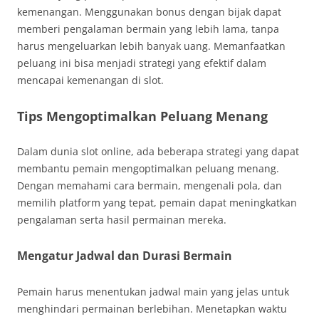
kemenangan. Menggunakan bonus dengan bijak dapat
memberi pengalaman bermain yang lebih lama, tanpa
harus mengeluarkan lebih banyak uang. Memanfaatkan
peluang ini bisa menjadi strategi yang efektif dalam
mencapai kemenangan di slot.
Tips Mengoptimalkan Peluang Menang
Dalam dunia slot online, ada beberapa strategi yang dapat
membantu pemain mengoptimalkan peluang menang.
Dengan memahami cara bermain, mengenali pola, dan
memilih platform yang tepat, pemain dapat meningkatkan
pengalaman serta hasil permainan mereka.
Mengatur Jadwal dan Durasi Bermain
Pemain harus menentukan jadwal main yang jelas untuk
menghindari permainan berlebihan. Menetapkan waktu