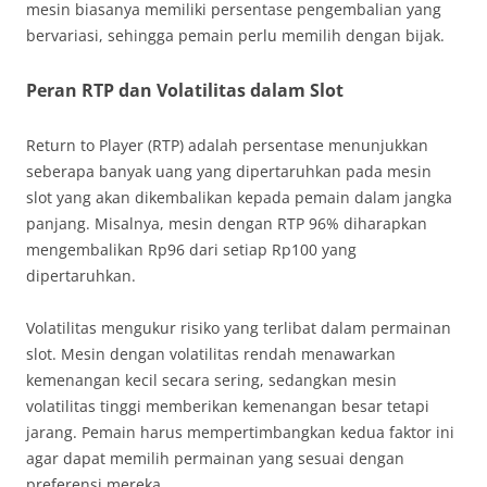
mesin biasanya memiliki persentase pengembalian yang
bervariasi, sehingga pemain perlu memilih dengan bijak.
Peran RTP dan Volatilitas dalam Slot
Return to Player (RTP) adalah persentase menunjukkan
seberapa banyak uang yang dipertaruhkan pada mesin
slot yang akan dikembalikan kepada pemain dalam jangka
panjang. Misalnya, mesin dengan RTP 96% diharapkan
mengembalikan Rp96 dari setiap Rp100 yang
dipertaruhkan.
Volatilitas mengukur risiko yang terlibat dalam permainan
slot. Mesin dengan volatilitas rendah menawarkan
kemenangan kecil secara sering, sedangkan mesin
volatilitas tinggi memberikan kemenangan besar tetapi
jarang. Pemain harus mempertimbangkan kedua faktor ini
agar dapat memilih permainan yang sesuai dengan
preferensi mereka.