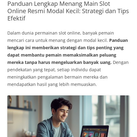
Panduan Lengkap Menang Main Slot
Online Resmi Modal Kecil: Strategi dan Tips
Efektif
Dalam dunia permainan slot online, banyak pemain
mencari cara untuk menang dengan modal kecil.
Panduan
lengkap ini memberikan strategi dan tips penting yang
dapat membantu pemain memaksimalkan peluang
mereka tanpa harus mengeluarkan banyak uang.
Dengan
pendekatan yang tepat, setiap individu dapat
meningkatkan pengalaman bermain mereka dan
mendapatkan hasil yang lebih memuaskan.