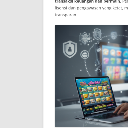
transaksi keuangan dan bermain.
Pem
lisensi dan pengawasan yang ketat,
transparan.