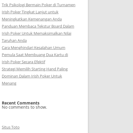
Trik Psikologi Bermain Poker di Turnamen
Irish Poker Tingkat Lanjut untuk
Meningkatkan Kemenangan Anda
Panduan Membaca Tekstur Board Dalam
Irish Poker Untuk Memaksimalkan Nilai
Taruhan Anda
Cara Menghindari Kesalahan Umum
Pemula Saat Membuang Dua Kartu di
Irish Poker Secara Efektif
Strategi Memilih Starting Hand Paling
Dominan Dalam Irish Poker Untuk
Menang
Recent Comments
No comments to show.
Situs Toto