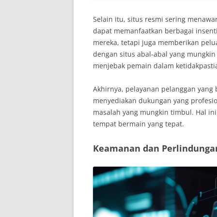
Selain itu, situs resmi sering menaw
dapat memanfaatkan berbagai insenti
mereka, tetapi juga memberikan pelu
dengan situs abal-abal yang mungkin
menjebak pemain dalam ketidakpasti
Akhirnya, pelayanan pelanggan yang b
menyediakan dukungan yang profesio
masalah yang mungkin timbul. Hal i
tempat bermain yang tepat.
Keamanan dan Perlindunga