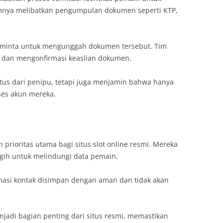
mnya melibatkan pengumpulan dokumen seperti KTP,
iminta untuk mengunggah dokumen tersebut. Tim
 dan mengonfirmasi keaslian dokumen.
itus dari penipu, tetapi juga menjamin bahwa hanya
es akun mereka.
 prioritas utama bagi situs slot online resmi. Mereka
gih untuk melindungi data pemain.
rmasi kontak disimpan dengan aman dan tidak akan
njadi bagian penting dari situs resmi, memastikan