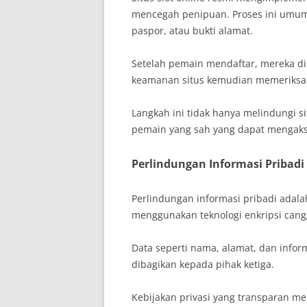
mencegah penipuan. Proses ini umu
paspor, atau bukti alamat.
Setelah pemain mendaftar, mereka d
keamanan situs kemudian memeriksa
Langkah ini tidak hanya melindungi s
pemain yang sah yang dapat mengaks
Perlindungan Informasi Pribadi
Perlindungan informasi pribadi adalah
menggunakan teknologi enkripsi cang
Data seperti nama, alamat, dan info
dibagikan kepada pihak ketiga.
Kebijakan privasi yang transparan me