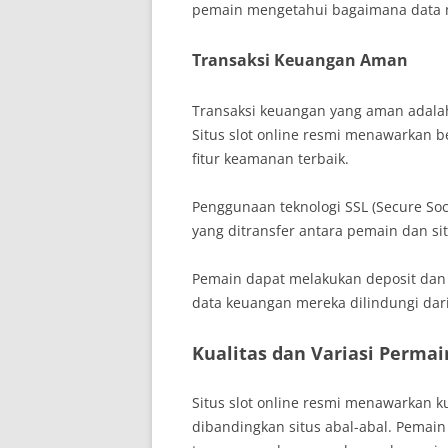
pemain mengetahui bagaimana data m
Transaksi Keuangan Aman
Transaksi keuangan yang aman adala
Situs slot online resmi menawarkan 
fitur keamanan terbaik.
Penggunaan teknologi SSL (Secure S
yang ditransfer antara pemain dan sit
Pemain dapat melakukan deposit dan
data keuangan mereka dilindungi dari
Kualitas dan Variasi Perma
Situs slot online resmi menawarkan ku
dibandingkan situs abal-abal. Pemain