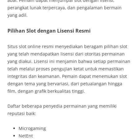
abal. Pemain dapat menjumpai slot dengan lisensi,
perangkat lunak terpercaya, dan pengalaman bermain
yang adil.
Pilihan Slot dengan Lisensi Resmi
Situs slot online resmi menyediakan beragam pilihan slot
yang telah mendapatkan lisensi dari otoritas permainan
yang diakui. Lisensi ini menjamin bahwa setiap permainan
telah melalui proses pengujian ketat untuk memastikan
integritas dan keamanan. Pemain dapat menemukan slot
dengan tema yang bervariasi, dari petualangan hingga
film, dengan grafik berkualitas tinggi.
Daftar beberapa penyedia permainan yang memiliki
reputasi baik:
Microgaming
NetEnt