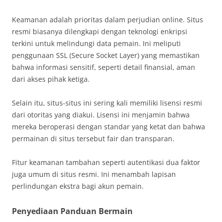
Keamanan adalah prioritas dalam perjudian online. Situs
resmi biasanya dilengkapi dengan teknologi enkripsi
terkini untuk melindungi data pemain. Ini meliputi
penggunaan SSL (Secure Socket Layer) yang memastikan
bahwa informasi sensitif, seperti detail finansial, aman
dari akses pihak ketiga.
Selain itu, situs-situs ini sering kali memiliki lisensi resmi
dari otoritas yang diakui. Lisensi ini menjamin bahwa
mereka beroperasi dengan standar yang ketat dan bahwa
permainan di situs tersebut fair dan transparan.
Fitur keamanan tambahan seperti autentikasi dua faktor
juga umum di situs resmi. Ini menambah lapisan
perlindungan ekstra bagi akun pemain.
Penyediaan Panduan Bermain