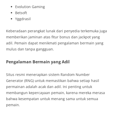
Evolution Gaming
Betsoft
Yggdrasil
Keberadaan perangkat lunak dari penyedia terkemuka juga
memberikan jaminan atas fitur bonus dan jackpot yang
adil. Pemain dapat menikmati pengalaman bermain yang
mulus dan tanpa gangguan.
Pengalaman Bermain yang Adil
Situs resmi menerapkan sistem Random Number
Generator (RNG) untuk memastikan bahwa setiap hasil
permainan adalah acak dan adil. Ini penting untuk
membangun kepercayaan pemain, karena mereka merasa
bahwa kesempatan untuk menang sama untuk semua
pemain.