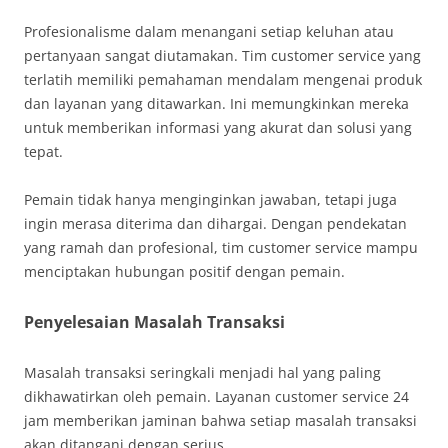
Profesionalisme dalam menangani setiap keluhan atau
pertanyaan sangat diutamakan. Tim customer service yang
terlatih memiliki pemahaman mendalam mengenai produk
dan layanan yang ditawarkan. Ini memungkinkan mereka
untuk memberikan informasi yang akurat dan solusi yang
tepat.
Pemain tidak hanya menginginkan jawaban, tetapi juga
ingin merasa diterima dan dihargai. Dengan pendekatan
yang ramah dan profesional, tim customer service mampu
menciptakan hubungan positif dengan pemain.
Penyelesaian Masalah Transaksi
Masalah transaksi seringkali menjadi hal yang paling
dikhawatirkan oleh pemain. Layanan customer service 24
jam memberikan jaminan bahwa setiap masalah transaksi
akan ditangani dengan serius.