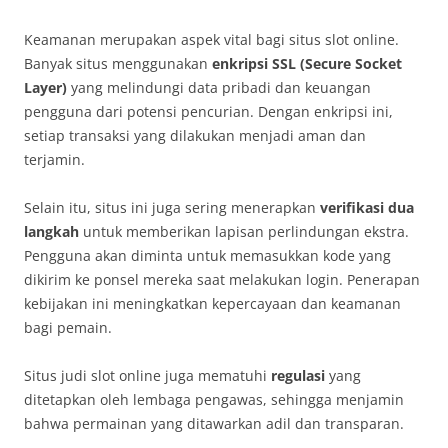
Keamanan merupakan aspek vital bagi situs slot online.
Banyak situs menggunakan
enkripsi SSL (Secure Socket
Layer)
yang melindungi data pribadi dan keuangan
pengguna dari potensi pencurian. Dengan enkripsi ini,
setiap transaksi yang dilakukan menjadi aman dan
terjamin.
Selain itu, situs ini juga sering menerapkan
verifikasi dua
langkah
untuk memberikan lapisan perlindungan ekstra.
Pengguna akan diminta untuk memasukkan kode yang
dikirim ke ponsel mereka saat melakukan login. Penerapan
kebijakan ini meningkatkan kepercayaan dan keamanan
bagi pemain.
Situs judi slot online juga mematuhi
regulasi
yang
ditetapkan oleh lembaga pengawas, sehingga menjamin
bahwa permainan yang ditawarkan adil dan transparan.