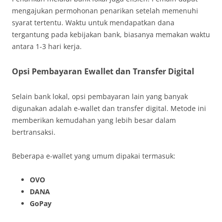
mengajukan permohonan penarikan setelah memenuhi
syarat tertentu. Waktu untuk mendapatkan dana
tergantung pada kebijakan bank, biasanya memakan waktu
antara 1-3 hari kerja.
Opsi Pembayaran Ewallet dan Transfer Digital
Selain bank lokal, opsi pembayaran lain yang banyak
digunakan adalah e-wallet dan transfer digital. Metode ini
memberikan kemudahan yang lebih besar dalam
bertransaksi.
Beberapa e-wallet yang umum dipakai termasuk:
OVO
DANA
GoPay