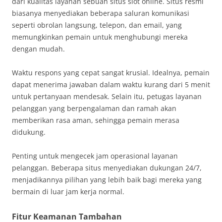
dari kualitas layanan sebuah situs slot online. Situs resmi
biasanya menyediakan beberapa saluran komunikasi
seperti obrolan langsung, telepon, dan email, yang
memungkinkan pemain untuk menghubungi mereka
dengan mudah.
Waktu respons yang cepat sangat krusial. Idealnya, pemain
dapat menerima jawaban dalam waktu kurang dari 5 menit
untuk pertanyaan mendesak. Selain itu, petugas layanan
pelanggan yang berpengalaman dan ramah akan
memberikan rasa aman, sehingga pemain merasa
didukung.
Penting untuk mengecek jam operasional layanan
pelanggan. Beberapa situs menyediakan dukungan 24/7,
menjadikannya pilihan yang lebih baik bagi mereka yang
bermain di luar jam kerja normal.
Fitur Keamanan Tambahan