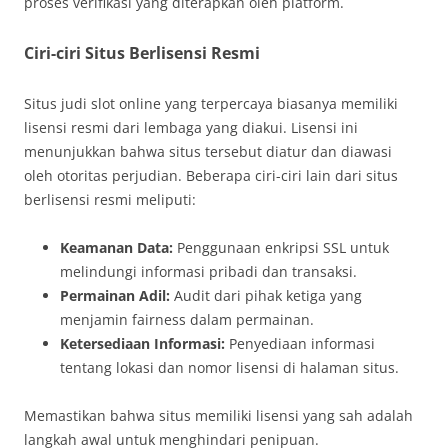
proses verifikasi yang diterapkan oleh platform.
Ciri-ciri Situs Berlisensi Resmi
Situs judi slot online yang terpercaya biasanya memiliki
lisensi resmi dari lembaga yang diakui. Lisensi ini
menunjukkan bahwa situs tersebut diatur dan diawasi
oleh otoritas perjudian. Beberapa ciri-ciri lain dari situs
berlisensi resmi meliputi:
Keamanan Data:
Penggunaan enkripsi SSL untuk
melindungi informasi pribadi dan transaksi.
Permainan Adil:
Audit dari pihak ketiga yang
menjamin fairness dalam permainan.
Ketersediaan Informasi:
Penyediaan informasi
tentang lokasi dan nomor lisensi di halaman situs.
Memastikan bahwa situs memiliki lisensi yang sah adalah
langkah awal untuk menghindari penipuan.