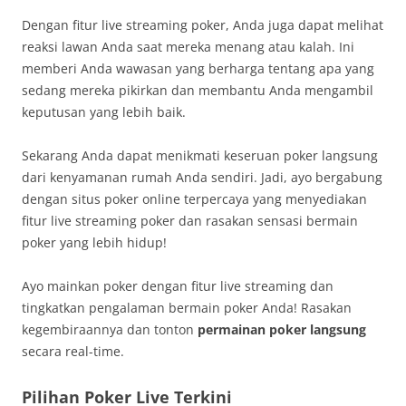
Dengan fitur live streaming poker, Anda juga dapat melihat
reaksi lawan Anda saat mereka menang atau kalah. Ini
memberi Anda wawasan yang berharga tentang apa yang
sedang mereka pikirkan dan membantu Anda mengambil
keputusan yang lebih baik.
Sekarang Anda dapat menikmati keseruan poker langsung
dari kenyamanan rumah Anda sendiri. Jadi, ayo bergabung
dengan situs poker online terpercaya yang menyediakan
fitur live streaming poker dan rasakan sensasi bermain
poker yang lebih hidup!
Ayo mainkan poker dengan fitur live streaming dan
tingkatkan pengalaman bermain poker Anda! Rasakan
kegembiraannya dan tonton
permainan poker langsung
secara real-time.
Pilihan Poker Live Terkini