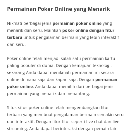
Permainan Poker Online yang Menarik
Nikmati berbagai jenis
permainan poker online
yang
menarik dan seru. Mainkan
poker online dengan fitur
terbaru
untuk pengalaman bermain yang lebih interaktif
dan seru.
Poker online telah menjadi salah satu permainan kartu
paling populer di dunia. Dengan kemajuan teknologi,
sekarang Anda dapat menikmati permainan ini secara
online di mana saja dan kapan saja. Dengan
permainan
poker online
, Anda dapat memilih dari berbagai jenis
permainan yang menarik dan menantang.
Situs-situs poker online telah mengembangkan fitur
terbaru yang membuat pengalaman bermain semakin seru
dan interaktif. Dengan fitur-fitur seperti live chat dan live
streaming, Anda dapat berinteraksi dengan pemain lain