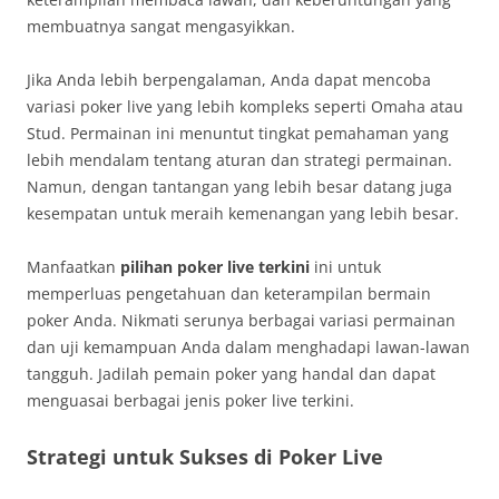
membuatnya sangat mengasyikkan.
Jika Anda lebih berpengalaman, Anda dapat mencoba
variasi poker live yang lebih kompleks seperti Omaha atau
Stud. Permainan ini menuntut tingkat pemahaman yang
lebih mendalam tentang aturan dan strategi permainan.
Namun, dengan tantangan yang lebih besar datang juga
kesempatan untuk meraih kemenangan yang lebih besar.
Manfaatkan
pilihan poker live terkini
ini untuk
memperluas pengetahuan dan keterampilan bermain
poker Anda. Nikmati serunya berbagai variasi permainan
dan uji kemampuan Anda dalam menghadapi lawan-lawan
tangguh. Jadilah pemain poker yang handal dan dapat
menguasai berbagai jenis poker live terkini.
Strategi untuk Sukses di Poker Live