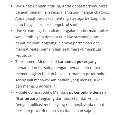
Live Chat: Dengan fitur ini, Anda dapat berkomunikasi
dengan pemain lain secara langsung melalui chatbox.
Anda dapat berdiskusi tentang strategi, berbagi tips,
atau hanya sekadar mengobrol santai.
Live Streaming: Dapatkan pengalaman bermain poker
yang lebih nyata dengan fitur live streaming. Anda
dapat melihat langsung jalannya permainan dan
melihat reaksi pemain lain saat mereka membuat
keputusan.
Tournament Mode: Ikuti
turnamen poker
yang
menarik dan bersaing dengan pemain lain untuk
memenangkan hadiah besar. Turnamen poker online
sering kali menawarkan hadiah yang menggiurkan
dan memacu adrenalin.
Mobile Compatibility: Mainkan
poker online dengan
fitur terbaru
langsung dari ponsel pintar Anda.
Dengan aplikasi mobile yang responsif, Anda dapat
bermain poker di mana saja dan kapan saja.