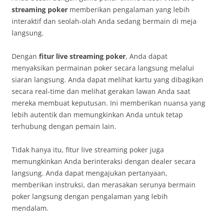
streaming poker
memberikan pengalaman yang lebih
interaktif dan seolah-olah Anda sedang bermain di meja
langsung.
Dengan
fitur live streaming poker
, Anda dapat
menyaksikan permainan poker secara langsung melalui
siaran langsung. Anda dapat melihat kartu yang dibagikan
secara real-time dan melihat gerakan lawan Anda saat
mereka membuat keputusan. Ini memberikan nuansa yang
lebih autentik dan memungkinkan Anda untuk tetap
terhubung dengan pemain lain.
Tidak hanya itu, fitur live streaming poker juga
memungkinkan Anda berinteraksi dengan dealer secara
langsung. Anda dapat mengajukan pertanyaan,
memberikan instruksi, dan merasakan serunya bermain
poker langsung dengan pengalaman yang lebih
mendalam.