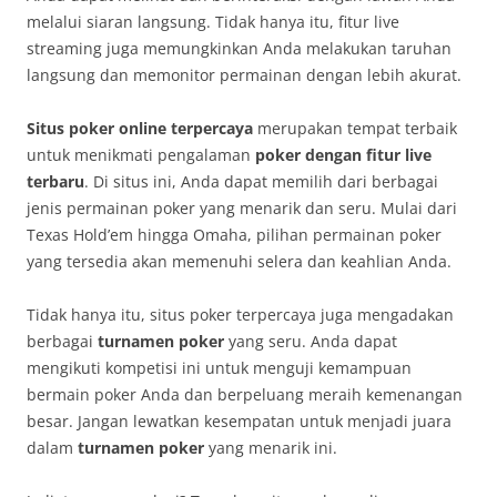
melalui siaran langsung. Tidak hanya itu, fitur live
streaming juga memungkinkan Anda melakukan taruhan
langsung dan memonitor permainan dengan lebih akurat.
Situs poker online terpercaya
merupakan tempat terbaik
untuk menikmati pengalaman
poker dengan fitur live
terbaru
. Di situs ini, Anda dapat memilih dari berbagai
jenis permainan poker yang menarik dan seru. Mulai dari
Texas Hold’em hingga Omaha, pilihan permainan poker
yang tersedia akan memenuhi selera dan keahlian Anda.
Tidak hanya itu, situs poker terpercaya juga mengadakan
berbagai
turnamen poker
yang seru. Anda dapat
mengikuti kompetisi ini untuk menguji kemampuan
bermain poker Anda dan berpeluang meraih kemenangan
besar. Jangan lewatkan kesempatan untuk menjadi juara
dalam
turnamen poker
yang menarik ini.