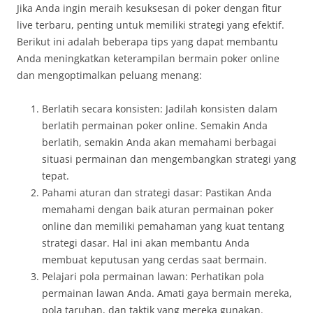
Jika Anda ingin meraih kesuksesan di poker dengan fitur
live terbaru, penting untuk memiliki strategi yang efektif.
Berikut ini adalah beberapa tips yang dapat membantu
Anda meningkatkan keterampilan bermain poker online
dan mengoptimalkan peluang menang:
Berlatih secara konsisten: Jadilah konsisten dalam
berlatih permainan poker online. Semakin Anda
berlatih, semakin Anda akan memahami berbagai
situasi permainan dan mengembangkan strategi yang
tepat.
Pahami aturan dan strategi dasar: Pastikan Anda
memahami dengan baik aturan permainan poker
online dan memiliki pemahaman yang kuat tentang
strategi dasar. Hal ini akan membantu Anda
membuat keputusan yang cerdas saat bermain.
Pelajari pola permainan lawan: Perhatikan pola
permainan lawan Anda. Amati gaya bermain mereka,
pola taruhan, dan taktik yang mereka gunakan.