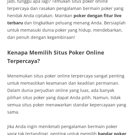
Jadi, tunggu apa lagi? Temukan situs poker online
terpercaya dan rasakan pengalaman bermain poker yang
hendak Anda ciptakan. Mainkan
poker dengan fitur live
terbaru
dan tingkatkan peluang menang Anda. Bersiaplah
untuk memasuki dunia poker yang hidup, mendebarkan,
dan penuh dengan kegembiraan!
Kenapa Memilih Situs Poker Online
Terpercaya?
Menemukan situs poker online terpercaya sangat penting
untuk memastikan keamanan dan keadilan permainan.
Dalam dunia perjudian online yang luas, ada banyak
pilihan situs poker yang dapat Anda pilih. Namun, tidak
semua situs poker menawarkan standar kepercayaan yang
sama.
Jika Anda ingin menikmati pengalaman bermain poker
yang tak tertandingi, penting untuk memilih
bandar poker