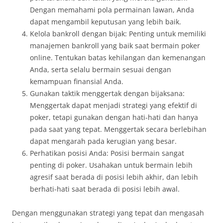
Dengan memahami pola permainan lawan, Anda
dapat mengambil keputusan yang lebih baik.
Kelola bankroll dengan bijak: Penting untuk memiliki
manajemen bankroll yang baik saat bermain poker
online. Tentukan batas kehilangan dan kemenangan
Anda, serta selalu bermain sesuai dengan
kemampuan finansial Anda.
Gunakan taktik menggertak dengan bijaksana:
Menggertak dapat menjadi strategi yang efektif di
poker, tetapi gunakan dengan hati-hati dan hanya
pada saat yang tepat. Menggertak secara berlebihan
dapat mengarah pada kerugian yang besar.
Perhatikan posisi Anda: Posisi bermain sangat
penting di poker. Usahakan untuk bermain lebih
agresif saat berada di posisi lebih akhir, dan lebih
berhati-hati saat berada di posisi lebih awal.
Dengan menggunakan strategi yang tepat dan mengasah