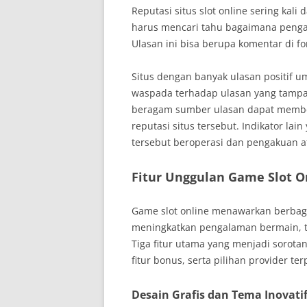
Reputasi situs slot online sering kal
harus mencari tahu bagaimana pengala
Ulasan ini bisa berupa komentar di fo
Situs dengan banyak ulasan positif 
waspada terhadap ulasan yang tampak
beragam sumber ulasan dapat member
reputasi situs tersebut. Indikator la
tersebut beroperasi dan pengakuan a
Fitur Unggulan Game Slot O
Game slot online menawarkan berbagai
meningkatkan pengalaman bermain, 
Tiga fitur utama yang menjadi sorotan
fitur bonus, serta pilihan provider ter
Desain Grafis dan Tema Inovati