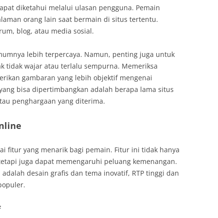
i dapat diketahui melalui ulasan pengguna. Pemain
man orang lain saat bermain di situs tertentu.
rum, blog, atau media sosial.
umumnya lebih terpercaya. Namun, penting juga untuk
 tidak wajar atau terlalu sempurna. Memeriksa
ikan gambaran yang lebih objektif mengenai
in yang bisa dipertimbangkan adalah berapa lama situs
tau penghargaan yang diterima.
nline
 fitur yang menarik bagi pemain. Fitur ini tidak hanya
tetapi juga dapat memengaruhi peluang kemenangan.
 adalah desain grafis dan tema inovatif, RTP tinggi dan
populer.
f