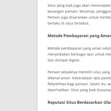
Situs yang baik juga akan menerapkan
keuangan pemain. Misalnya, pengguna
Pemain juga disarankan untuk membac
berlaku di situs tersebut.
Metode Pembayaran yang Ama
Metode pembayaran yang aman adalah k
menyediakan berbagai opsi untuk melak
dan dompet digital.
Pemain sebaiknya memilih situs ya
dikenal aman. Keberadaan opsi pem
fleksibilitas bagi pemain. Selain itu,
diperhatikan. Situs yang baik biasan
Reputasi Situs Berdasarkan Ul