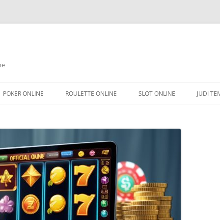
ne
Skip
to
POKER ONLINE
ROULETTE ONLINE
SLOT ONLINE
JUDI TE
content