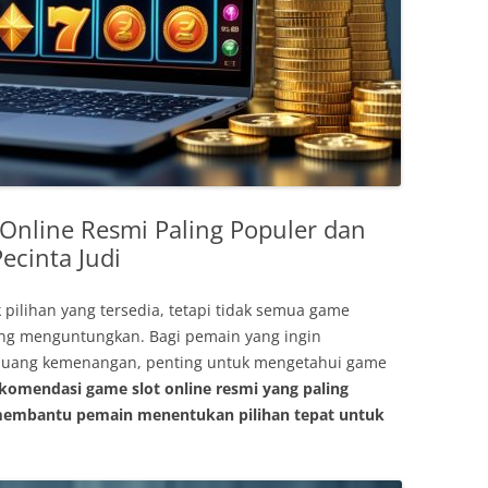
Online Resmi Paling Populer dan
cinta Judi
 pilihan yang tersedia, tetapi tidak semua game
g menguntungkan. Bagi pemain yang ingin
luang kemenangan, penting untuk mengetahui game
komendasi game slot online resmi yang paling
embantu pemain menentukan pilihan tepat untuk