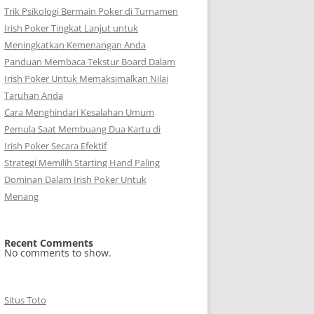
Trik Psikologi Bermain Poker di Turnamen
Irish Poker Tingkat Lanjut untuk
Meningkatkan Kemenangan Anda
Panduan Membaca Tekstur Board Dalam
Irish Poker Untuk Memaksimalkan Nilai
Taruhan Anda
Cara Menghindari Kesalahan Umum
Pemula Saat Membuang Dua Kartu di
Irish Poker Secara Efektif
Strategi Memilih Starting Hand Paling
Dominan Dalam Irish Poker Untuk
Menang
Recent Comments
No comments to show.
Situs Toto