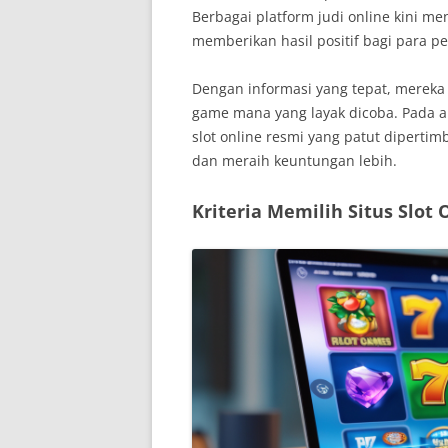
Berbagai platform judi online kini me
memberikan hasil positif bagi para p
Dengan informasi yang tepat, mereka
game mana yang layak dicoba. Pada a
slot online resmi yang patut dipert
dan meraih keuntungan lebih.
Kriteria Memilih Situs Slot