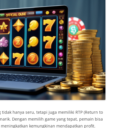
tidak hanya seru, tetapi juga memiliki RTP (Return to
menarik. Dengan memilih game yang tepat, pemain bisa
 meningkatkan kemungkinan mendapatkan profit.