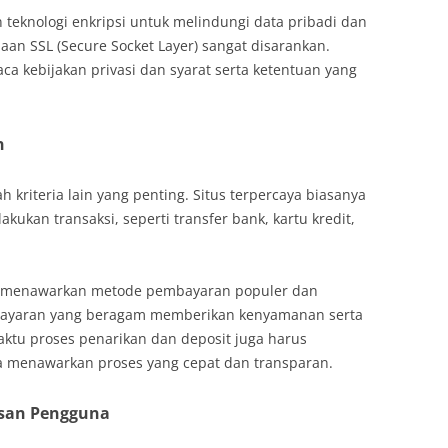
 teknologi enkripsi untuk melindungi data pribadi dan
an SSL (Secure Socket Layer) sangat disarankan.
a kebijakan privasi dan syarat serta ketentuan yang
n
riteria lain yang penting. Situs terpercaya biasanya
ukan transaksi, seperti transfer bank, kartu kredit,
ng menawarkan metode pembayaran populer dan
bayaran yang beragam memberikan kenyamanan serta
 waktu proses penarikan dan deposit juga harus
ya menawarkan proses yang cepat dan transparan.
asan Pengguna