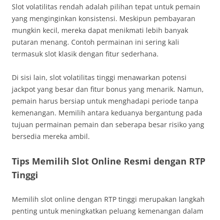
Slot volatilitas rendah adalah pilihan tepat untuk pemain
yang menginginkan konsistensi. Meskipun pembayaran
mungkin kecil, mereka dapat menikmati lebih banyak
putaran menang. Contoh permainan ini sering kali
termasuk slot klasik dengan fitur sederhana.
Di sisi lain, slot volatilitas tinggi menawarkan potensi
jackpot yang besar dan fitur bonus yang menarik. Namun,
pemain harus bersiap untuk menghadapi periode tanpa
kemenangan. Memilih antara keduanya bergantung pada
tujuan permainan pemain dan seberapa besar risiko yang
bersedia mereka ambil.
Tips Memilih Slot Online Resmi dengan RTP
Tinggi
Memilih slot online dengan RTP tinggi merupakan langkah
penting untuk meningkatkan peluang kemenangan dalam