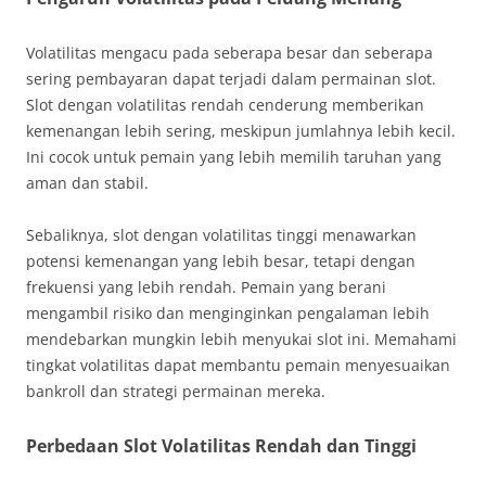
Volatilitas mengacu pada seberapa besar dan seberapa
sering pembayaran dapat terjadi dalam permainan slot.
Slot dengan volatilitas rendah cenderung memberikan
kemenangan lebih sering, meskipun jumlahnya lebih kecil.
Ini cocok untuk pemain yang lebih memilih taruhan yang
aman dan stabil.
Sebaliknya, slot dengan volatilitas tinggi menawarkan
potensi kemenangan yang lebih besar, tetapi dengan
frekuensi yang lebih rendah. Pemain yang berani
mengambil risiko dan menginginkan pengalaman lebih
mendebarkan mungkin lebih menyukai slot ini. Memahami
tingkat volatilitas dapat membantu pemain menyesuaikan
bankroll dan strategi permainan mereka.
Perbedaan Slot Volatilitas Rendah dan Tinggi