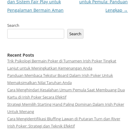
dan Sistem Fair Play untuk
untuk Pemula: Panduan
Pengalaman Bermain Aman
Lengkap
→
Search
Search
Recent Posts
Trik Psikologi Bermain Poker di Turnamen Irish Poker Tingkat
Lanjut untuk Meningkatkan Kemenangan Anda
Panduan Membaca Tekstur Board Dalam Irish Poker Untuk
Memaksimalkan Nilai Taruhan Anda
Cara Menghindari Kesalahan Umum Pemula Saat Membuang Dua
Kartu di Irish Poker Secara Efektif
Strategi Memilih Starting Hand Paling Dominan Dalam Irish Poker
Untuk Menang
Cara Mengidentifikasi Bluffing Lawan di Putaran Turn dan River
Irish Poker: Strategi dan Teknik Efektif