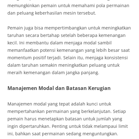
memungkinkan pemain untuk memahami pola permainan
dan peluang keberhasilan mesin tersebut.
Pemain juga bisa mempertimbangkan untuk meningkatkan
taruhan secara bertahap setelah beberapa kemenangan
kecil. Ini membantu dalam menjaga modal sambil
memanfaatkan potensi kemenangan yang lebih besar saat
momentum positif terjadi. Selain itu, menjaga konsistensi
dalam taruhan semakin meningkatkan peluang untuk
meraih kemenangan dalam jangka panjang.
Manajemen Modal dan Batasan Kerugian
Manajemen modal yang tepat adalah kunci untuk
mempertahankan permainan yang berkelanjutan. Setiap
pemain harus menetapkan batasan untuk jumlah yang
ingin dipertaruhkan. Penting untuk tidak melampaui limit
ini, bahkan saat permainan sedang menguntungkan.