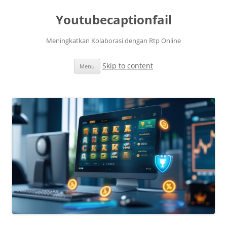
Youtubecaptionfail
Meningkatkan Kolaborasi dengan Rtp Online
Skip to content
Menu