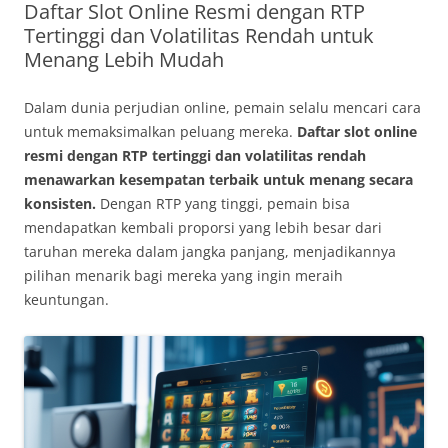
Daftar Slot Online Resmi dengan RTP
Tertinggi dan Volatilitas Rendah untuk
Menang Lebih Mudah
Dalam dunia perjudian online, pemain selalu mencari cara
untuk memaksimalkan peluang mereka.
Daftar slot online
resmi dengan RTP tertinggi dan volatilitas rendah
menawarkan kesempatan terbaik untuk menang secara
konsisten.
Dengan RTP yang tinggi, pemain bisa
mendapatkan kembali proporsi yang lebih besar dari
taruhan mereka dalam jangka panjang, menjadikannya
pilihan menarik bagi mereka yang ingin meraih
keuntungan.