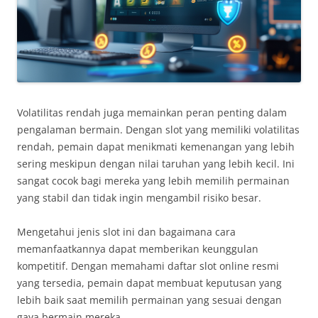
Volatilitas rendah juga memainkan peran penting dalam
pengalaman bermain. Dengan slot yang memiliki volatilitas
rendah, pemain dapat menikmati kemenangan yang lebih
sering meskipun dengan nilai taruhan yang lebih kecil. Ini
sangat cocok bagi mereka yang lebih memilih permainan
yang stabil dan tidak ingin mengambil risiko besar.
Mengetahui jenis slot ini dan bagaimana cara
memanfaatkannya dapat memberikan keunggulan
kompetitif. Dengan memahami daftar slot online resmi
yang tersedia, pemain dapat membuat keputusan yang
lebih baik saat memilih permainan yang sesuai dengan
gaya bermain mereka.