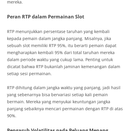
mereka.
Peran RTP dalam Permainan Slot
RTP menunjukkan persentase taruhan yang kembali
kepada pemain dalam jangka panjang. Misalnya, jika
sebuah slot memiliki RTP 95%, itu berarti pemain dapat
mengharapkan kembali 95% dari total taruhan mereka
dalam periode waktu yang cukup lama. Penting untuk
dicatat bahwa RTP bukanlah jaminan kemenangan dalam
setiap sesi permainan.
RTP dihitung dalam jangka waktu yang panjang, jadi hasil
yang sebenarnya bisa bervariasi setiap kali pemain
bermain. Mereka yang menyukai keuntungan jangka
panjang sebaiknya mencari permainan dengan RTP di atas
90%.
Pengaruh Volatilitas pada Peluang Menang