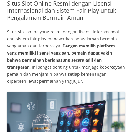
Situs Slot Online Resmi dengan Lisensi
Internasional dan Sistem Fair Play untuk
Pengalaman Bermain Aman
Situs slot online yang resmi dengan lisensi internasional
dan sistem fair play menawarkan pengalaman bermain
yang aman dan terpercaya.
Dengan memilih platform
yang memiliki lisensi yang sah, pemain dapat yakin
bahwa permainan berlangsung secara adil dan
transparan.
Ini sangat penting untuk menjaga kepercayaan
pemain dan menjamin bahwa setiap kemenangan
diperoleh lewat permainan yang jujur.