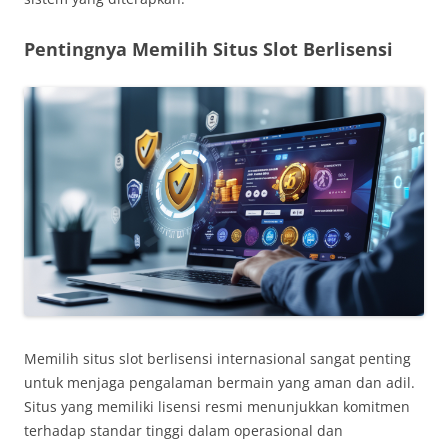
Pentingnya Memilih Situs Slot Berlisensi
Memilih situs slot berlisensi internasional sangat penting
untuk menjaga pengalaman bermain yang aman dan adil.
Situs yang memiliki lisensi resmi menunjukkan komitmen
terhadap standar tinggi dalam operasional dan