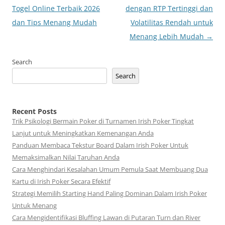
navigation
Togel Online Terbaik 2026
dengan RTP Tertinggi dan
dan Tips Menang Mudah
Volatilitas Rendah untuk
Menang Lebih Mudah
→
Search
Search
Recent Posts
Trik Psikologi Bermain Poker di Turnamen Irish Poker Tingkat
Lanjut untuk Meningkatkan Kemenangan Anda
Panduan Membaca Tekstur Board Dalam Irish Poker Untuk
Memaksimalkan Nilai Taruhan Anda
Cara Menghindari Kesalahan Umum Pemula Saat Membuang Dua
Kartu di Irish Poker Secara Efektif
Strategi Memilih Starting Hand Paling Dominan Dalam Irish Poker
Untuk Menang
Cara Mengidentifikasi Bluffing Lawan di Putaran Turn dan River