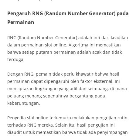
Pengaruh RNG (Random Number Generator) pada
Permainan
RNG (Random Number Generator) adalah inti dari keadilan
dalam permainan slot online. Algoritma ini memastikan
bahwa setiap putaran permainan adalah acak dan tidak
terduga.
Dengan RNG, pemain tidak perlu khawatir bahwa hasil
permainan dapat dipengaruhi oleh faktor eksternal. Ini
menciptakan lingkungan yang adil dan seimbang, di mana
peluang menang sepenuhnya bergantung pada
keberuntungan.
Penyedia slot online terkemuka melakukan pengujian rutin
terhadap RNG mereka. Selain itu, hasil pengujian ini
diaudit untuk memastikan bahwa tidak ada penyimpangan