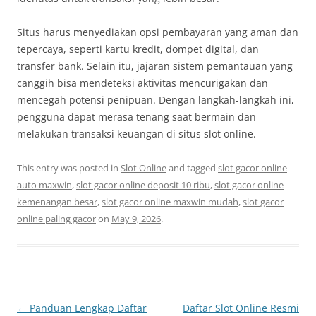
Situs harus menyediakan opsi pembayaran yang aman dan
tepercaya, seperti kartu kredit, dompet digital, dan
transfer bank. Selain itu, jajaran sistem pemantauan yang
canggih bisa mendeteksi aktivitas mencurigakan dan
mencegah potensi penipuan. Dengan langkah-langkah ini,
pengguna dapat merasa tenang saat bermain dan
melakukan transaksi keuangan di situs slot online.
This entry was posted in
Slot Online
and tagged
slot gacor online
auto maxwin
,
slot gacor online deposit 10 ribu
,
slot gacor online
kemenangan besar
,
slot gacor online maxwin mudah
,
slot gacor
online paling gacor
on
May 9, 2026
.
Post
←
Panduan Lengkap Daftar
Daftar Slot Online Resmi