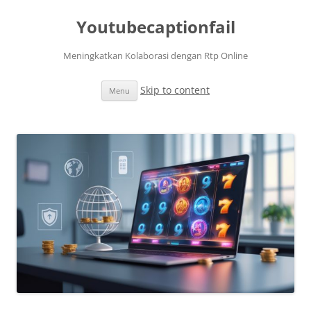
Youtubecaptionfail
Meningkatkan Kolaborasi dengan Rtp Online
Skip to content
Menu